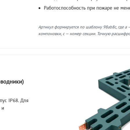
Работоспособность при пожаре не мен
Артикул формируется по шаблону 98ab8c, где a —
компоновки, c — номер секции. Точную расшифров
оводники)
пус IP68. Для
 и