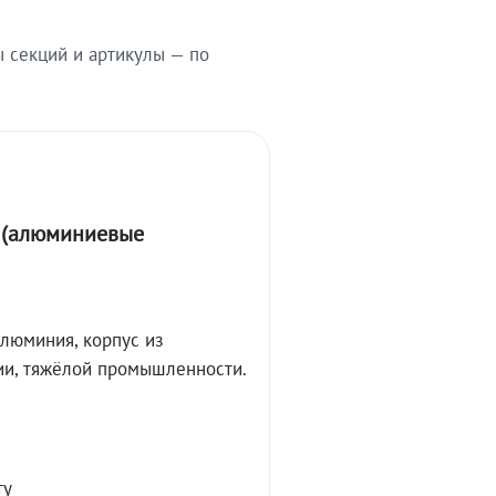
ы секций и артикулы — по
А (алюминиевые
алюминия, корпус из
ции, тяжёлой промышленности.
ту