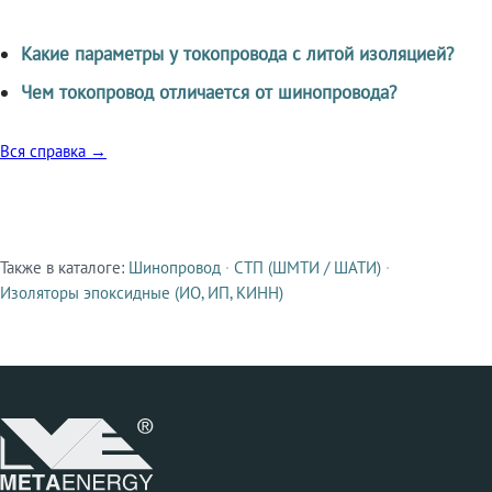
Какие параметры у токопровода с литой изоляцией?
Чем токопровод отличается от шинопровода?
Вся справка →
Также в каталоге:
Шинопровод
·
СТП (ШМТИ / ШАТИ)
·
Смежные продукты
Изоляторы эпоксидные (ИО, ИП, КИНН)