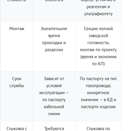
реагентам и
ультрафиолету
Монтаж
Значительное
Секции полной
время
заводской
прокладки и
готовности,
разделки
монтаж по проекту
(время и экономия
по КП)
Срок
Зависит от
По паспорту на тип
службы
условий
токопровода;
эксплуатации —
конкретное
по паспорту
значение — в КД и
кабельной
паспорте изделия
линии
Стыковка с
Требуются
Стыковка по