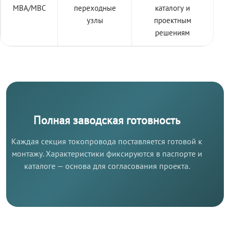
МВА/МВС
переходные
каталогу и
узлы
проектным
решениям
Полная заводская готовность
Каждая секция токопровода поставляется готовой к
монтажу. Характеристики фиксируются в паспорте и
каталоге — основа для согласования проекта.