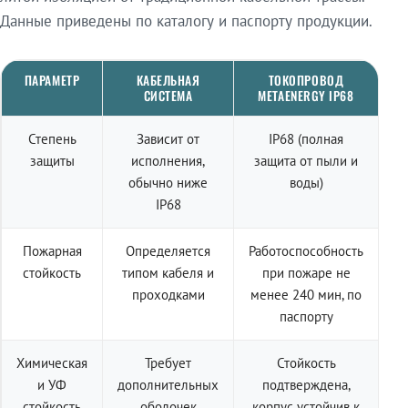
Данные приведены по каталогу и паспорту продукции.
ПАРАМЕТР
КАБЕЛЬНАЯ
ТОКОПРОВОД
СИСТЕМА
METAENERGY IP68
Степень
Зависит от
IP68 (полная
защиты
исполнения,
защита от пыли и
обычно ниже
воды)
IP68
Пожарная
Определяется
Работоспособность
стойкость
типом кабеля и
при пожаре не
проходками
менее 240 мин, по
паспорту
Химическая
Требует
Стойкость
и УФ
дополнительных
подтверждена,
стойкость
оболочек
корпус устойчив к