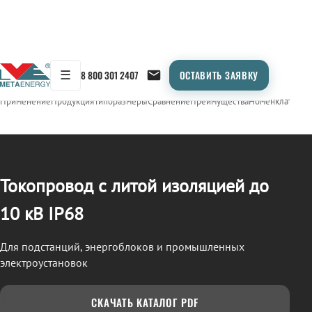
☰
8 800 301 2407
ОСТАВИТЬ ЗАЯВКУ
/
ТОКОПРОВОД
← Продукция
Применение
Продукция
Типоразмеры
Сравнение
Преимущества
Номенклатура
О
Токопровод с литой изоляцией до
10 кВ IP68
Для подстанций, энергоблоков и промышленных
электроустановок
СКАЧАТЬ КАТАЛОГ PDF