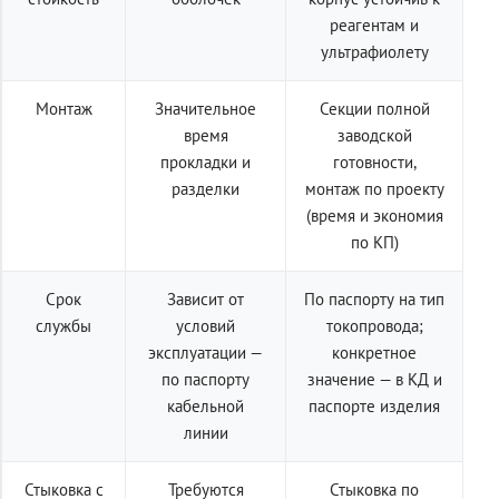
реагентам и
ультрафиолету
Монтаж
Значительное
Секции полной
время
заводской
прокладки и
готовности,
разделки
монтаж по проекту
(время и экономия
по КП)
Срок
Зависит от
По паспорту на тип
службы
условий
токопровода;
эксплуатации —
конкретное
по паспорту
значение — в КД и
кабельной
паспорте изделия
линии
Стыковка с
Требуются
Стыковка по