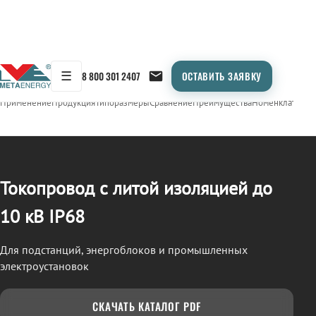
☰
8 800 301 2407
ОСТАВИТЬ ЗАЯВКУ
/
ТОКОПРОВОД
← Продукция
Применение
Продукция
Типоразмеры
Сравнение
Преимущества
Номенклатура
О
Токопровод с литой изоляцией до
10 кВ IP68
Для подстанций, энергоблоков и промышленных
электроустановок
СКАЧАТЬ КАТАЛОГ PDF