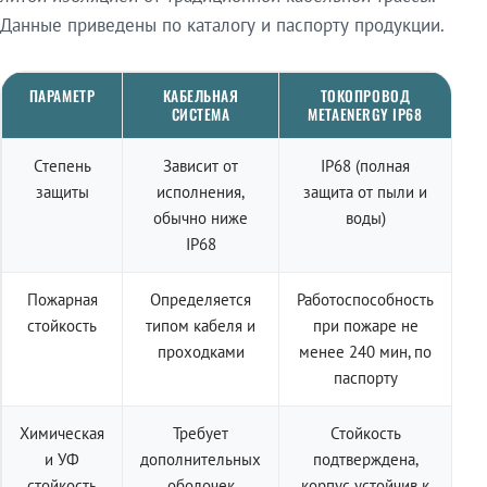
Данные приведены по каталогу и паспорту продукции.
ПАРАМЕТР
КАБЕЛЬНАЯ
ТОКОПРОВОД
СИСТЕМА
METAENERGY IP68
Степень
Зависит от
IP68 (полная
защиты
исполнения,
защита от пыли и
обычно ниже
воды)
IP68
Пожарная
Определяется
Работоспособность
стойкость
типом кабеля и
при пожаре не
проходками
менее 240 мин, по
паспорту
Химическая
Требует
Стойкость
и УФ
дополнительных
подтверждена,
стойкость
оболочек
корпус устойчив к