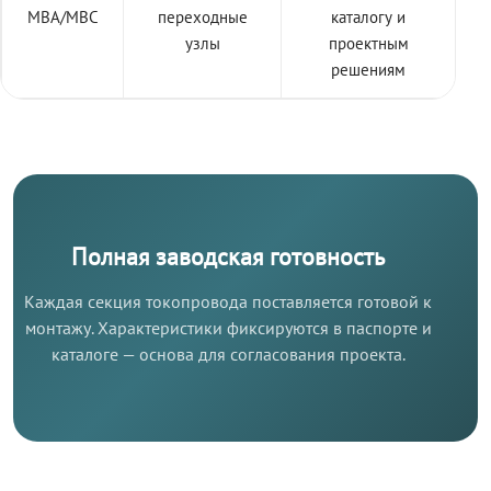
МВА/МВС
переходные
каталогу и
узлы
проектным
решениям
Полная заводская готовность
Каждая секция токопровода поставляется готовой к
монтажу. Характеристики фиксируются в паспорте и
каталоге — основа для согласования проекта.