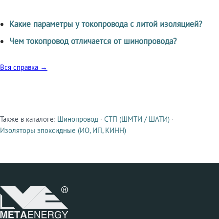
Какие параметры у токопровода с литой изоляцией?
Чем токопровод отличается от шинопровода?
Вся справка →
Также в каталоге:
Шинопровод
·
СТП (ШМТИ / ШАТИ)
·
Смежные продукты
Изоляторы эпоксидные (ИО, ИП, КИНН)