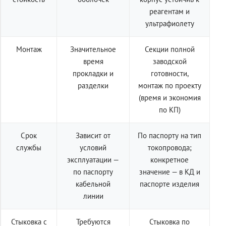
реагентам и
ультрафиолету
Монтаж
Значительное
Секции полной
время
заводской
прокладки и
готовности,
разделки
монтаж по проекту
(время и экономия
по КП)
Срок
Зависит от
По паспорту на тип
службы
условий
токопровода;
эксплуатации —
конкретное
по паспорту
значение — в КД и
кабельной
паспорте изделия
линии
Стыковка с
Требуются
Стыковка по