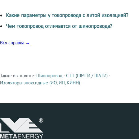
Какие параметры у токопровода с литой изоляцией?
Чем токопровод отличается от шинопровода?
Вся справка →
Также в каталоге:
Шинопровод
·
СТП (ШМТИ / ШАТИ)
·
Смежные продукты
Изоляторы эпоксидные (ИО, ИП, КИНН)