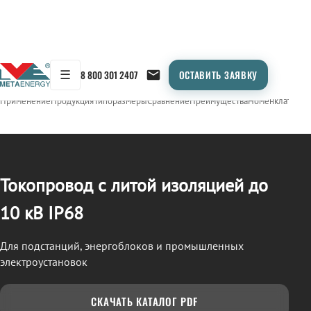
☰
8 800 301 2407
ОСТАВИТЬ ЗАЯВКУ
/
ТОКОПРОВОД
← Продукция
Применение
Продукция
Типоразмеры
Сравнение
Преимущества
Номенклатура
О
Токопровод с литой изоляцией до
10 кВ IP68
Для подстанций, энергоблоков и промышленных
электроустановок
СКАЧАТЬ КАТАЛОГ PDF