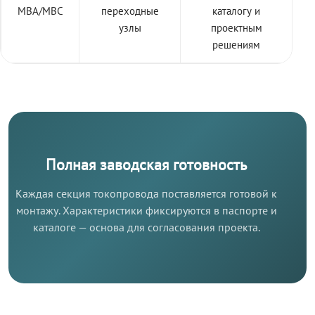
МВА/МВС
переходные
каталогу и
узлы
проектным
решениям
Полная заводская готовность
Каждая секция токопровода поставляется готовой к
монтажу. Характеристики фиксируются в паспорте и
каталоге — основа для согласования проекта.