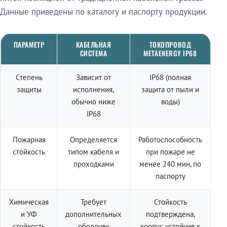
Данные приведены по каталогу и паспорту продукции.
ПАРАМЕТР
КАБЕЛЬНАЯ
ТОКОПРОВОД
СИСТЕМА
METAENERGY IP68
Степень
Зависит от
IP68 (полная
защиты
исполнения,
защита от пыли и
обычно ниже
воды)
IP68
Пожарная
Определяется
Работоспособность
стойкость
типом кабеля и
при пожаре не
проходками
менее 240 мин, по
паспорту
Химическая
Требует
Стойкость
и УФ
дополнительных
подтверждена,
стойкость
оболочек
корпус устойчив к