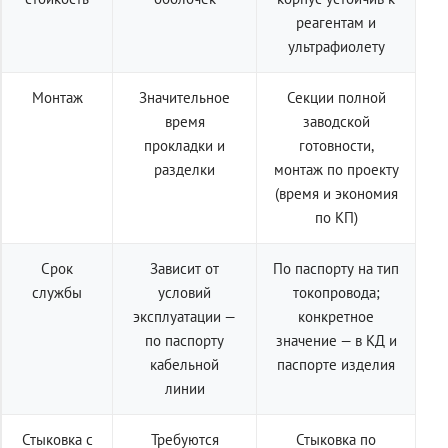
реагентам и
ультрафиолету
Монтаж
Значительное
Секции полной
время
заводской
прокладки и
готовности,
разделки
монтаж по проекту
(время и экономия
по КП)
Срок
Зависит от
По паспорту на тип
службы
условий
токопровода;
эксплуатации —
конкретное
по паспорту
значение — в КД и
кабельной
паспорте изделия
линии
Стыковка с
Требуются
Стыковка по