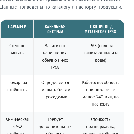
Данные приведены по каталогу и паспорту продукции.
ПАРАМЕТР
КАБЕЛЬНАЯ
ТОКОПРОВОД
СИСТЕМА
METAENERGY IP68
Степень
Зависит от
IP68 (полная
защиты
исполнения,
защита от пыли и
обычно ниже
воды)
IP68
Пожарная
Определяется
Работоспособность
стойкость
типом кабеля и
при пожаре не
проходками
менее 240 мин, по
паспорту
Химическая
Требует
Стойкость
и УФ
дополнительных
подтверждена,
стойкость
оболочек
корпус устойчив к