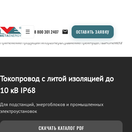
☰
8 800 301 2407
ОСТАВИТЬ ЗАЯВКУ
/
ТОКОПРОВОД
← Продукция
Применение
Продукция
Типоразмеры
Сравнение
Преимущества
Номенклатура
О
Токопровод с литой изоляцией до
10 кВ IP68
Для подстанций, энергоблоков и промышленных
электроустановок
СКАЧАТЬ КАТАЛОГ PDF