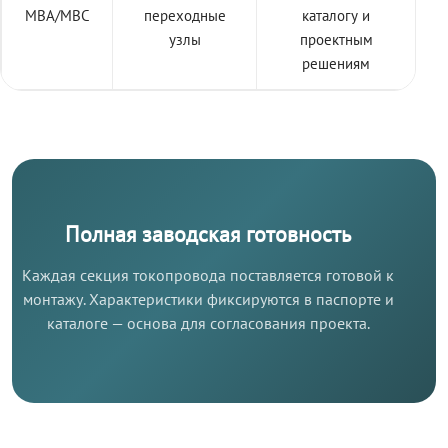
МВА/МВС
переходные
каталогу и
узлы
проектным
решениям
Полная заводская готовность
Каждая секция токопровода поставляется готовой к
монтажу. Характеристики фиксируются в паспорте и
каталоге — основа для согласования проекта.