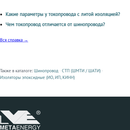
Какие параметры у токопровода с литой изоляцией?
Чем токопровод отличается от шинопровода?
Вся справка →
Также в каталоге:
Шинопровод
·
СТП (ШМТИ / ШАТИ)
·
Смежные продукты
Изоляторы эпоксидные (ИО, ИП, КИНН)