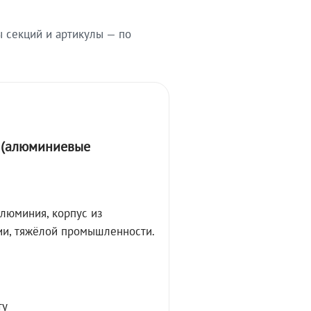
ы секций и артикулы — по
А (алюминиевые
алюминия, корпус из
ции, тяжёлой промышленности.
ту