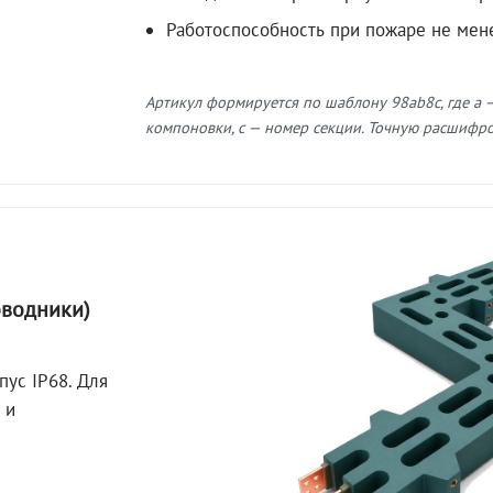
Работоспособность при пожаре не мен
Артикул формируется по шаблону 98ab8c, где a —
компоновки, c — номер секции. Точную расшифров
оводники)
пус IP68. Для
 и