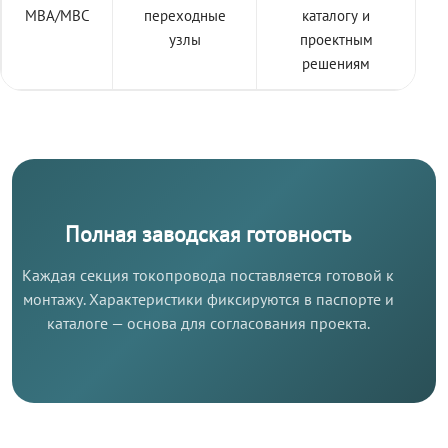
МВА/МВС
переходные
каталогу и
узлы
проектным
решениям
Полная заводская готовность
Каждая секция токопровода поставляется готовой к
монтажу. Характеристики фиксируются в паспорте и
каталоге — основа для согласования проекта.