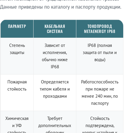
Данные приведены по каталогу и паспорту продукции.
ПАРАМЕТР
КАБЕЛЬНАЯ
ТОКОПРОВОД
СИСТЕМА
METAENERGY IP68
Степень
Зависит от
IP68 (полная
защиты
исполнения,
защита от пыли и
обычно ниже
воды)
IP68
Пожарная
Определяется
Работоспособность
стойкость
типом кабеля и
при пожаре не
проходками
менее 240 мин, по
паспорту
Химическая
Требует
Стойкость
и УФ
дополнительных
подтверждена,
стойкость
оболочек
корпус устойчив к