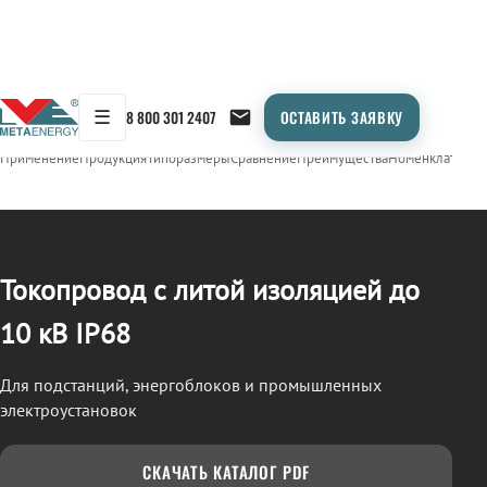
☰
8 800 301 2407
ОСТАВИТЬ ЗАЯВКУ
/
ТОКОПРОВОД
← Продукция
Применение
Продукция
Типоразмеры
Сравнение
Преимущества
Номенклатура
О
Токопровод с литой изоляцией до
10 кВ IP68
Для подстанций, энергоблоков и промышленных
электроустановок
СКАЧАТЬ КАТАЛОГ PDF