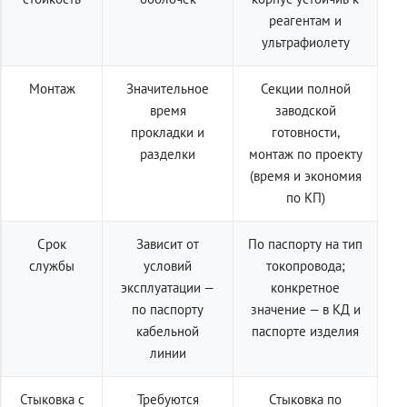
реагентам и
ультрафиолету
Монтаж
Значительное
Секции полной
время
заводской
прокладки и
готовности,
разделки
монтаж по проекту
(время и экономия
по КП)
Срок
Зависит от
По паспорту на тип
службы
условий
токопровода;
эксплуатации —
конкретное
по паспорту
значение — в КД и
кабельной
паспорте изделия
линии
Стыковка с
Требуются
Стыковка по