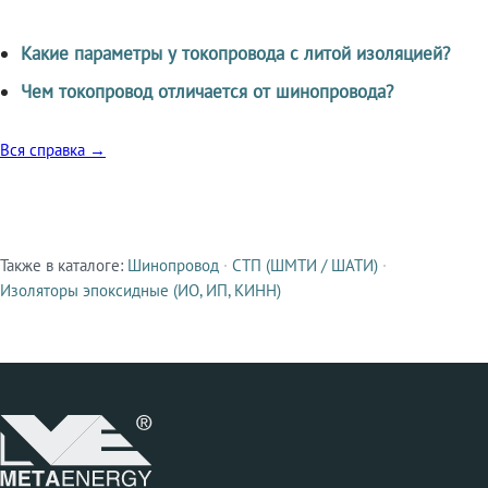
Какие параметры у токопровода с литой изоляцией?
Чем токопровод отличается от шинопровода?
Вся справка →
Также в каталоге:
Шинопровод
·
СТП (ШМТИ / ШАТИ)
·
Смежные продукты
Изоляторы эпоксидные (ИО, ИП, КИНН)