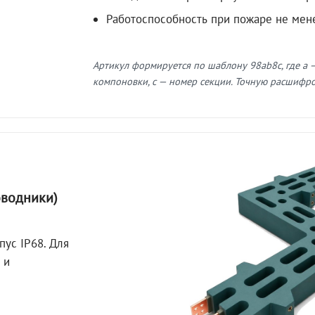
Работоспособность при пожаре не мен
Артикул формируется по шаблону 98ab8c, где a —
компоновки, c — номер секции. Точную расшифров
оводники)
пус IP68. Для
 и