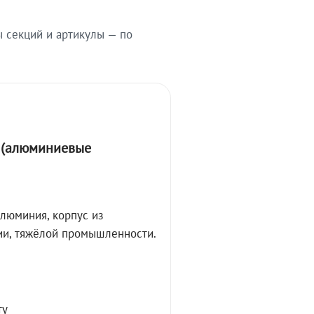
ы секций и артикулы — по
А (алюминиевые
алюминия, корпус из
ции, тяжёлой промышленности.
ту