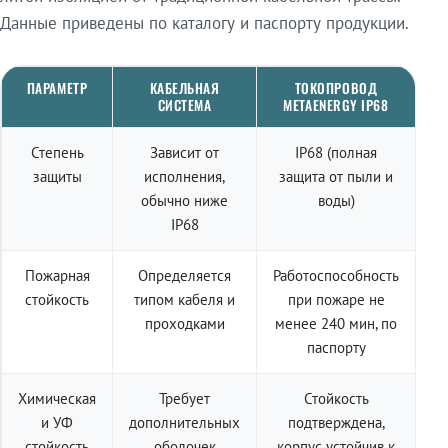
Данные приведены по каталогу и паспорту продукции.
ПАРАМЕТР
КАБЕЛЬНАЯ
ТОКОПРОВОД
СИСТЕМА
METAENERGY IP68
Степень
Зависит от
IP68 (полная
защиты
исполнения,
защита от пыли и
обычно ниже
воды)
IP68
Пожарная
Определяется
Работоспособность
стойкость
типом кабеля и
при пожаре не
проходками
менее 240 мин, по
паспорту
Химическая
Требует
Стойкость
и УФ
дополнительных
подтверждена,
стойкость
оболочек
корпус устойчив к