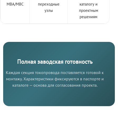
МВА/МВС
переходные
каталогу и
узлы
проектным
решениям
Полная заводская готовность
Каждая секция токопровода поставляется готовой к
монтажу. Характеристики фиксируются в паспорте и
каталоге — основа для согласования проекта.