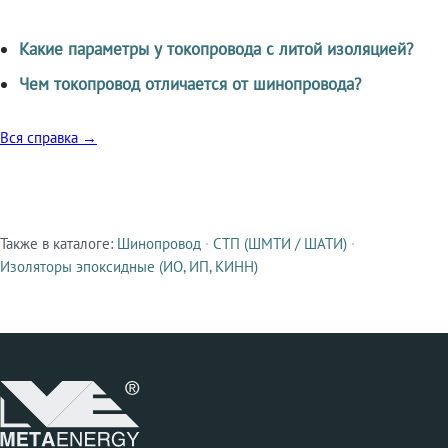
Какие параметры у токопровода с литой изоляцией?
Чем токопровод отличается от шинопровода?
Вся справка →
Также в каталоге:
Шинопровод
·
СТП (ШМТИ / ШАТИ)
·
Смежные продукты
Изоляторы эпоксидные (ИО, ИП, КИНН)