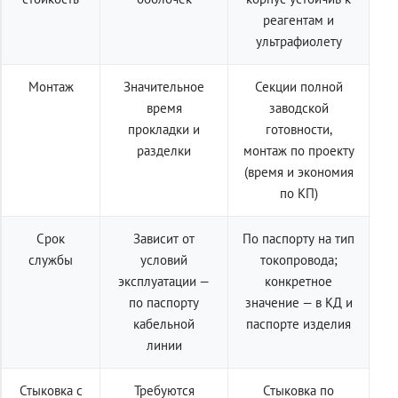
реагентам и
ультрафиолету
Монтаж
Значительное
Секции полной
время
заводской
прокладки и
готовности,
разделки
монтаж по проекту
(время и экономия
по КП)
Срок
Зависит от
По паспорту на тип
службы
условий
токопровода;
эксплуатации —
конкретное
по паспорту
значение — в КД и
кабельной
паспорте изделия
линии
Стыковка с
Требуются
Стыковка по