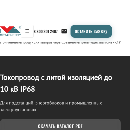
☰
8 800 301 2407
ОСТАВИТЬ ЗАЯВКУ
/
ТОКОПРОВОД
← Продукция
Применение
Продукция
Типоразмеры
Сравнение
Преимущества
Номенклатура
О
Токопровод с литой изоляцией до
10 кВ IP68
Для подстанций, энергоблоков и промышленных
электроустановок
СКАЧАТЬ КАТАЛОГ PDF