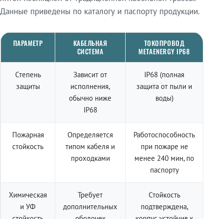
Данные приведены по каталогу и паспорту продукции.
ПАРАМЕТР
КАБЕЛЬНАЯ
ТОКОПРОВОД
СИСТЕМА
METAENERGY IP68
Степень
Зависит от
IP68 (полная
защиты
исполнения,
защита от пыли и
обычно ниже
воды)
IP68
Пожарная
Определяется
Работоспособность
стойкость
типом кабеля и
при пожаре не
проходками
менее 240 мин, по
паспорту
Химическая
Требует
Стойкость
и УФ
дополнительных
подтверждена,
стойкость
оболочек
корпус устойчив к