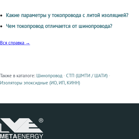
Какие параметры у токопровода с литой изоляцией?
Чем токопровод отличается от шинопровода?
Вся справка →
Также в каталоге:
Шинопровод
·
СТП (ШМТИ / ШАТИ)
·
Смежные продукты
Изоляторы эпоксидные (ИО, ИП, КИНН)