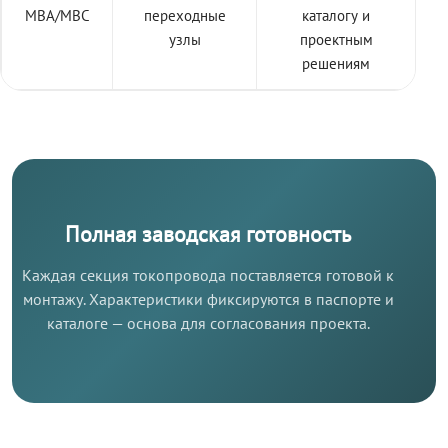
МВА/МВС
переходные
каталогу и
узлы
проектным
решениям
Полная заводская готовность
Каждая секция токопровода поставляется готовой к
монтажу. Характеристики фиксируются в паспорте и
каталоге — основа для согласования проекта.