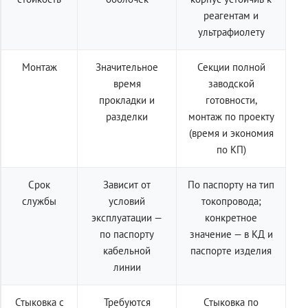
реагентам и
ультрафиолету
Монтаж
Значительное
Секции полной
время
заводской
прокладки и
готовности,
разделки
монтаж по проекту
(время и экономия
по КП)
Срок
Зависит от
По паспорту на тип
службы
условий
токопровода;
эксплуатации —
конкретное
по паспорту
значение — в КД и
кабельной
паспорте изделия
линии
Стыковка с
Требуются
Стыковка по