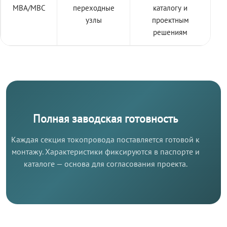
МВА/МВС
переходные
каталогу и
узлы
проектным
решениям
Полная заводская готовность
Каждая секция токопровода поставляется готовой к
монтажу. Характеристики фиксируются в паспорте и
каталоге — основа для согласования проекта.