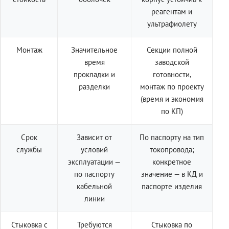
реагентам и
ультрафиолету
Монтаж
Значительное
Секции полной
время
заводской
прокладки и
готовности,
разделки
монтаж по проекту
(время и экономия
по КП)
Срок
Зависит от
По паспорту на тип
службы
условий
токопровода;
эксплуатации —
конкретное
по паспорту
значение — в КД и
кабельной
паспорте изделия
линии
Стыковка с
Требуются
Стыковка по