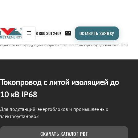
☰
8 800 301 2407
ОСТАВИТЬ ЗАЯВКУ
/
ТОКОПРОВОД
← Продукция
Применение
Продукция
Типоразмеры
Сравнение
Преимущества
Номенклатура
О
Токопровод с литой изоляцией до
10 кВ IP68
Для подстанций, энергоблоков и промышленных
электроустановок
СКАЧАТЬ КАТАЛОГ PDF