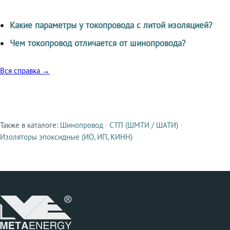
Какие параметры у токопровода с литой изоляцией?
Чем токопровод отличается от шинопровода?
Вся справка →
Также в каталоге:
Шинопровод
·
СТП (ШМТИ / ШАТИ)
·
Смежные продукты
Изоляторы эпоксидные (ИО, ИП, КИНН)