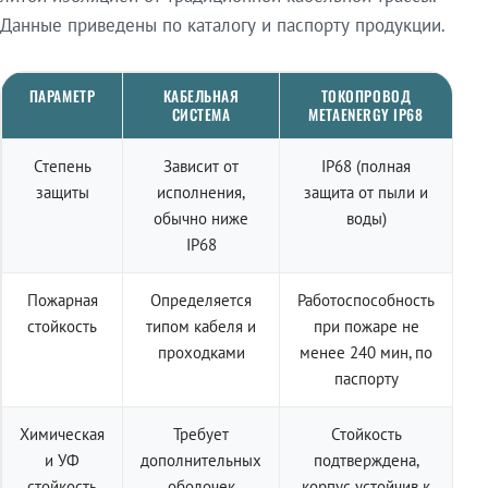
Данные приведены по каталогу и паспорту продукции.
ПАРАМЕТР
КАБЕЛЬНАЯ
ТОКОПРОВОД
СИСТЕМА
METAENERGY IP68
Степень
Зависит от
IP68 (полная
защиты
исполнения,
защита от пыли и
обычно ниже
воды)
IP68
Пожарная
Определяется
Работоспособность
стойкость
типом кабеля и
при пожаре не
проходками
менее 240 мин, по
паспорту
Химическая
Требует
Стойкость
и УФ
дополнительных
подтверждена,
стойкость
оболочек
корпус устойчив к