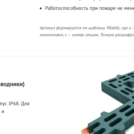
Работоспособность при пожаре не мен
Артикул формируется по шаблону 98ab8c, где a —
компоновки, c — номер секции. Точную расшифров
оводники)
пус IP68. Для
 и