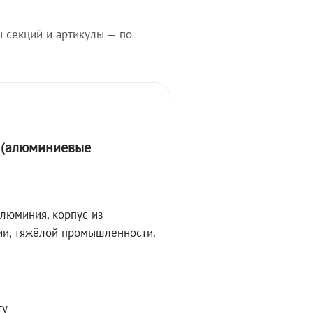
ы секций и артикулы — по
А (алюминиевые
алюминия, корпус из
ции, тяжёлой промышленности.
ту