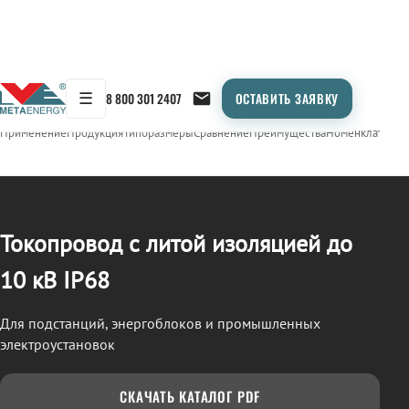
☰
8 800 301 2407
ОСТАВИТЬ ЗАЯВКУ
/
ТОКОПРОВОД
← Продукция
Применение
Продукция
Типоразмеры
Сравнение
Преимущества
Номенклатура
О
Токопровод с литой изоляцией до
10 кВ IP68
Для подстанций, энергоблоков и промышленных
электроустановок
СКАЧАТЬ КАТАЛОГ PDF