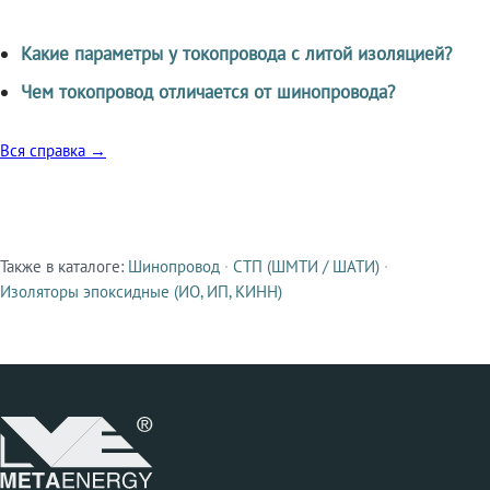
Какие параметры у токопровода с литой изоляцией?
Чем токопровод отличается от шинопровода?
Вся справка →
Также в каталоге:
Шинопровод
·
СТП (ШМТИ / ШАТИ)
·
Смежные продукты
Изоляторы эпоксидные (ИО, ИП, КИНН)