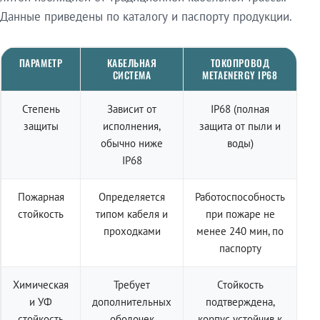
Данные приведены по каталогу и паспорту продукции.
ПАРАМЕТР
КАБЕЛЬНАЯ
ТОКОПРОВОД
СИСТЕМА
METAENERGY IP68
Степень
Зависит от
IP68 (полная
защиты
исполнения,
защита от пыли и
обычно ниже
воды)
IP68
Пожарная
Определяется
Работоспособность
стойкость
типом кабеля и
при пожаре не
проходками
менее 240 мин, по
паспорту
Химическая
Требует
Стойкость
и УФ
дополнительных
подтверждена,
стойкость
оболочек
корпус устойчив к