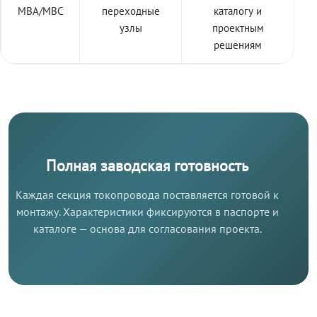
МВА/МВС
переходные
каталогу и
узлы
проектным
решениям
Полная заводская готовность
Каждая секция токопровода поставляется готовой к
монтажу. Характеристики фиксируются в паспорте и
каталоге — основа для согласования проекта.