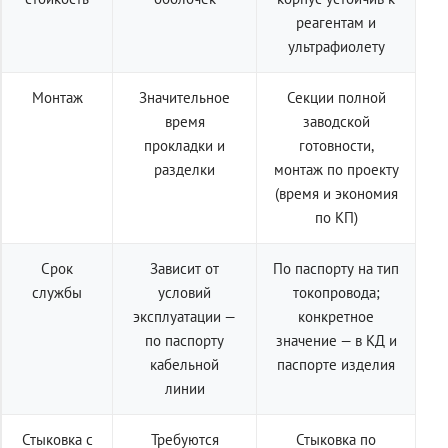
реагентам и
ультрафиолету
Монтаж
Значительное
Секции полной
время
заводской
прокладки и
готовности,
разделки
монтаж по проекту
(время и экономия
по КП)
Срок
Зависит от
По паспорту на тип
службы
условий
токопровода;
эксплуатации —
конкретное
по паспорту
значение — в КД и
кабельной
паспорте изделия
линии
Стыковка с
Требуются
Стыковка по