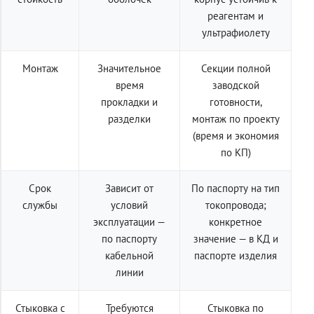
реагентам и
ультрафиолету
Монтаж
Значительное
Секции полной
время
заводской
прокладки и
готовности,
разделки
монтаж по проекту
(время и экономия
по КП)
Срок
Зависит от
По паспорту на тип
службы
условий
токопровода;
эксплуатации —
конкретное
по паспорту
значение — в КД и
кабельной
паспорте изделия
линии
Стыковка с
Требуются
Стыковка по