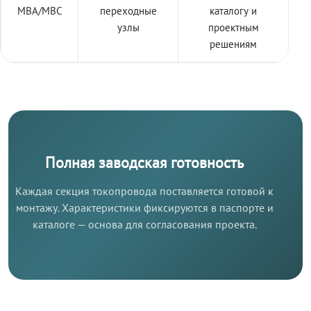
МВА/МВС
переходные
каталогу и
узлы
проектным
решениям
Полная заводская готовность
Каждая секция токопровода поставляется готовой к
монтажу. Характеристики фиксируются в паспорте и
каталоге — основа для согласования проекта.