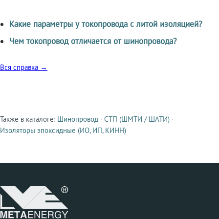
Какие параметры у токопровода с литой изоляцией?
Чем токопровод отличается от шинопровода?
Вся справка →
Также в каталоге:
Шинопровод
·
СТП (ШМТИ / ШАТИ)
·
Смежные продукты
Изоляторы эпоксидные (ИО, ИП, КИНН)