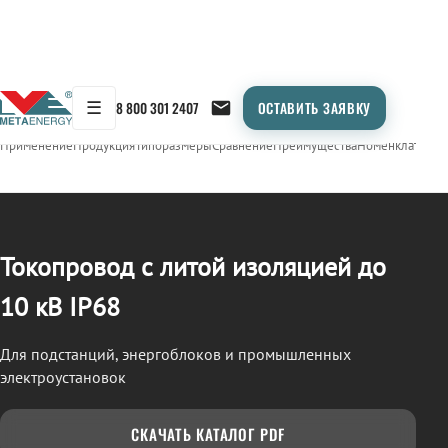
☰
8 800 301 2407
ОСТАВИТЬ ЗАЯВКУ
/
ТОКОПРОВОД
← Продукция
Применение
Продукция
Типоразмеры
Сравнение
Преимущества
Номенклатура
О
Токопровод с литой изоляцией до
10 кВ IP68
Для подстанций, энергоблоков и промышленных
электроустановок
СКАЧАТЬ КАТАЛОГ PDF