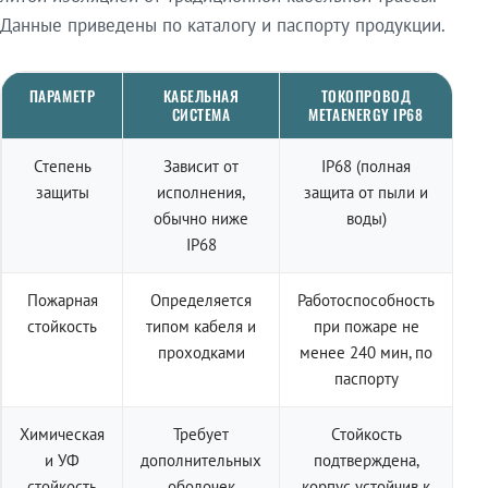
Данные приведены по каталогу и паспорту продукции.
ПАРАМЕТР
КАБЕЛЬНАЯ
ТОКОПРОВОД
СИСТЕМА
METAENERGY IP68
Степень
Зависит от
IP68 (полная
защиты
исполнения,
защита от пыли и
обычно ниже
воды)
IP68
Пожарная
Определяется
Работоспособность
стойкость
типом кабеля и
при пожаре не
проходками
менее 240 мин, по
паспорту
Химическая
Требует
Стойкость
и УФ
дополнительных
подтверждена,
стойкость
оболочек
корпус устойчив к