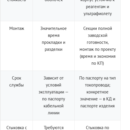
реагентам и
ультрафиолету
Монтаж
Значительное
Секции полной
время
заводской
прокладки и
готовности,
разделки
монтаж по проекту
(время и экономия
по КП)
Срок
Зависит от
По паспорту на тип
службы
условий
токопровода;
эксплуатации —
конкретное
по паспорту
значение — в КД и
кабельной
паспорте изделия
линии
Стыковка с
Требуются
Стыковка по