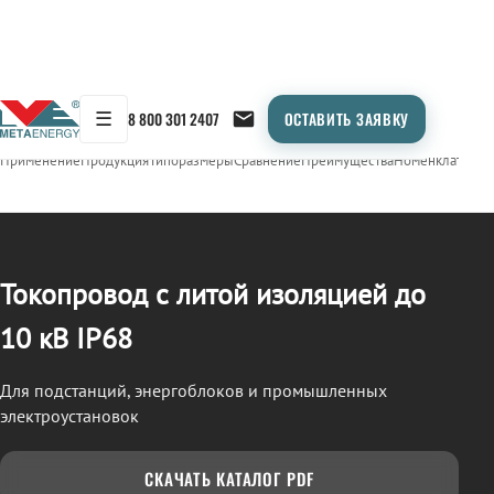
☰
8 800 301 2407
ОСТАВИТЬ ЗАЯВКУ
/
ТОКОПРОВОД
← Продукция
Применение
Продукция
Типоразмеры
Сравнение
Преимущества
Номенклатура
О
Токопровод с литой изоляцией до
10 кВ IP68
Для подстанций, энергоблоков и промышленных
электроустановок
СКАЧАТЬ КАТАЛОГ PDF