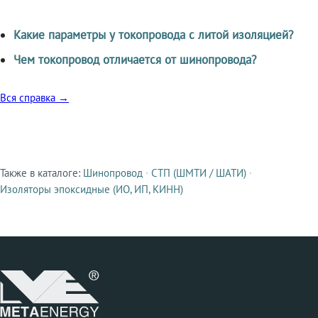
Какие параметры у токопровода с литой изоляцией?
Чем токопровод отличается от шинопровода?
Вся справка →
Также в каталоге:
Шинопровод
·
СТП (ШМТИ / ШАТИ)
·
Смежные продукты
Изоляторы эпоксидные (ИО, ИП, КИНН)