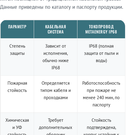
Данные приведены по каталогу и паспорту продукции.
ПАРАМЕТР
КАБЕЛЬНАЯ
ТОКОПРОВОД
СИСТЕМА
METAENERGY IP68
Степень
Зависит от
IP68 (полная
защиты
исполнения,
защита от пыли и
обычно ниже
воды)
IP68
Пожарная
Определяется
Работоспособность
стойкость
типом кабеля и
при пожаре не
проходками
менее 240 мин, по
паспорту
Химическая
Требует
Стойкость
и УФ
дополнительных
подтверждена,
стойкость
оболочек
корпус устойчив к