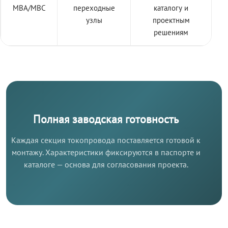
МВА/МВС
переходные
каталогу и
узлы
проектным
решениям
Полная заводская готовность
Каждая секция токопровода поставляется готовой к
монтажу. Характеристики фиксируются в паспорте и
каталоге — основа для согласования проекта.