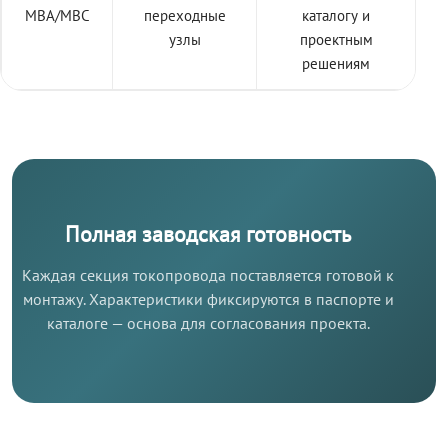
МВА/МВС
переходные
каталогу и
узлы
проектным
решениям
Полная заводская готовность
Каждая секция токопровода поставляется готовой к
монтажу. Характеристики фиксируются в паспорте и
каталоге — основа для согласования проекта.