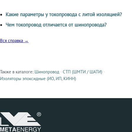
Какие параметры у токопровода с литой изоляцией?
Чем токопровод отличается от шинопровода?
Вся справка →
Также в каталоге:
Шинопровод
·
СТП (ШМТИ / ШАТИ)
·
Смежные продукты
Изоляторы эпоксидные (ИО, ИП, КИНН)