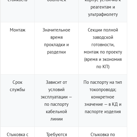
реагентам и
ультрафиолету
Монтаж
Значительное
Секции полной
время
заводской
прокладки и
готовности,
разделки
монтаж по проекту
(время и экономия
по КП)
Срок
Зависит от
По паспорту на тип
службы
условий
токопровода;
эксплуатации —
конкретное
по паспорту
значение — в КД и
кабельной
паспорте изделия
линии
Стыковка с
Требуются
Стыковка по