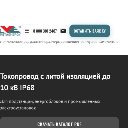
☰
8 800 301 2407
ОСТАВИТЬ ЗАЯВКУ
/
ТОКОПРОВОД
← Продукция
Применение
Продукция
Типоразмеры
Сравнение
Преимущества
Номенклатура
О
Токопровод с литой изоляцией до
10 кВ IP68
Для подстанций, энергоблоков и промышленных
электроустановок
СКАЧАТЬ КАТАЛОГ PDF