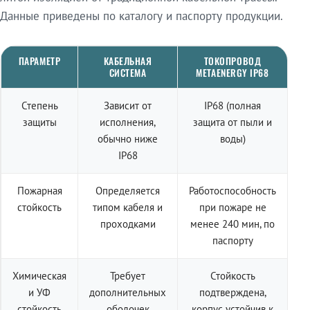
Данные приведены по каталогу и паспорту продукции.
ПАРАМЕТР
КАБЕЛЬНАЯ
ТОКОПРОВОД
СИСТЕМА
METAENERGY IP68
Степень
Зависит от
IP68 (полная
защиты
исполнения,
защита от пыли и
обычно ниже
воды)
IP68
Пожарная
Определяется
Работоспособность
стойкость
типом кабеля и
при пожаре не
проходками
менее 240 мин, по
паспорту
Химическая
Требует
Стойкость
и УФ
дополнительных
подтверждена,
стойкость
оболочек
корпус устойчив к