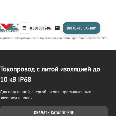
☰
8 800 301 2407
ОСТАВИТЬ ЗАЯВКУ
/
ТОКОПРОВОД
← Продукция
Применение
Продукция
Типоразмеры
Сравнение
Преимущества
Номенклатура
О
Токопровод с литой изоляцией до
10 кВ IP68
Для подстанций, энергоблоков и промышленных
электроустановок
СКАЧАТЬ КАТАЛОГ PDF