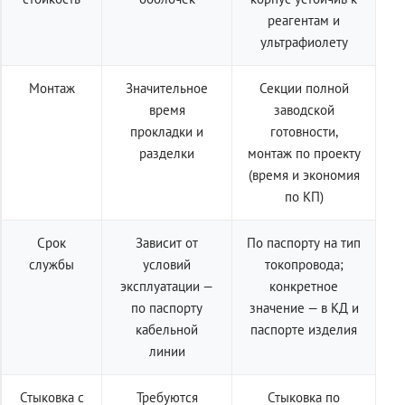
реагентам и
ультрафиолету
Монтаж
Значительное
Секции полной
время
заводской
прокладки и
готовности,
разделки
монтаж по проекту
(время и экономия
по КП)
Срок
Зависит от
По паспорту на тип
службы
условий
токопровода;
эксплуатации —
конкретное
по паспорту
значение — в КД и
кабельной
паспорте изделия
линии
Стыковка с
Требуются
Стыковка по