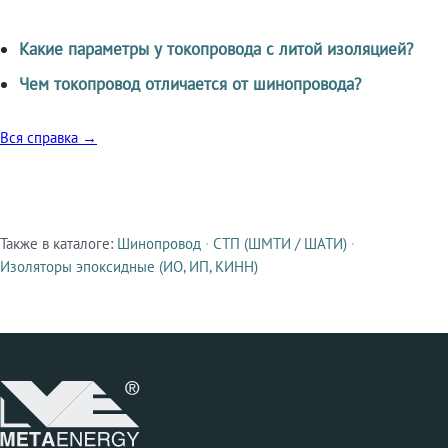
Какие параметры у токопровода с литой изоляцией?
Чем токопровод отличается от шинопровода?
Вся справка →
Также в каталоге:
Шинопровод
·
СТП (ШМТИ / ШАТИ)
·
Смежные продукты
Изоляторы эпоксидные (ИО, ИП, КИНН)