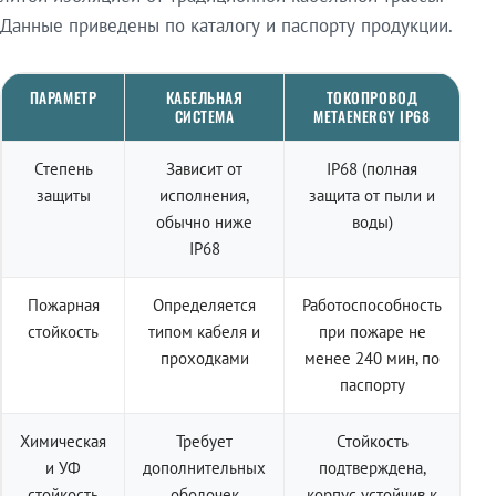
Данные приведены по каталогу и паспорту продукции.
ПАРАМЕТР
КАБЕЛЬНАЯ
ТОКОПРОВОД
СИСТЕМА
METAENERGY IP68
Степень
Зависит от
IP68 (полная
защиты
исполнения,
защита от пыли и
обычно ниже
воды)
IP68
Пожарная
Определяется
Работоспособность
стойкость
типом кабеля и
при пожаре не
проходками
менее 240 мин, по
паспорту
Химическая
Требует
Стойкость
и УФ
дополнительных
подтверждена,
стойкость
оболочек
корпус устойчив к