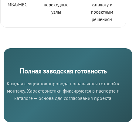
МВА/МВС
переходные
каталогу и
узлы
проектным
решениям
Полная заводская готовность
Каждая секция токопровода поставляется готовой к
монтажу. Характеристики фиксируются в паспорте и
каталоге — основа для согласования проекта.