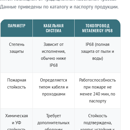
Данные приведены по каталогу и паспорту продукции.
ПАРАМЕТР
КАБЕЛЬНАЯ
ТОКОПРОВОД
СИСТЕМА
METAENERGY IP68
Степень
Зависит от
IP68 (полная
защиты
исполнения,
защита от пыли и
обычно ниже
воды)
IP68
Пожарная
Определяется
Работоспособность
стойкость
типом кабеля и
при пожаре не
проходками
менее 240 мин, по
паспорту
Химическая
Требует
Стойкость
и УФ
дополнительных
подтверждена,
стойкость
оболочек
корпус устойчив к