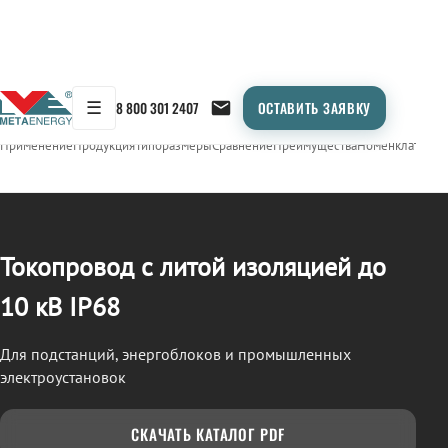
☰
8 800 301 2407
ОСТАВИТЬ ЗАЯВКУ
/
ТОКОПРОВОД
← Продукция
Применение
Продукция
Типоразмеры
Сравнение
Преимущества
Номенклатура
О
Токопровод с литой изоляцией до
10 кВ IP68
Для подстанций, энергоблоков и промышленных
электроустановок
СКАЧАТЬ КАТАЛОГ PDF