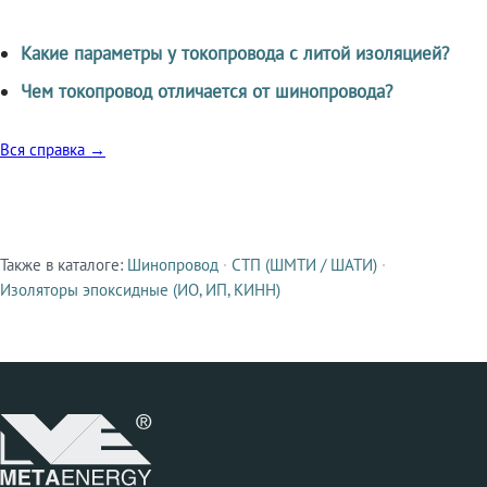
Какие параметры у токопровода с литой изоляцией?
Чем токопровод отличается от шинопровода?
Вся справка →
Также в каталоге:
Шинопровод
·
СТП (ШМТИ / ШАТИ)
·
Смежные продукты
Изоляторы эпоксидные (ИО, ИП, КИНН)