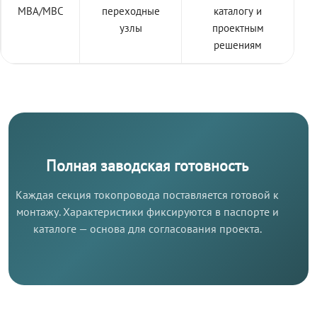
МВА/МВС
переходные
каталогу и
узлы
проектным
решениям
Полная заводская готовность
Каждая секция токопровода поставляется готовой к
монтажу. Характеристики фиксируются в паспорте и
каталоге — основа для согласования проекта.