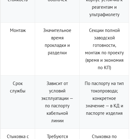
реагентам и
ультрафиолету
Монтаж
Значительное
Секции полной
время
заводской
прокладки и
готовности,
разделки
монтаж по проекту
(время и экономия
по КП)
Срок
Зависит от
По паспорту на тип
службы
условий
токопровода;
эксплуатации —
конкретное
по паспорту
значение — в КД и
кабельной
паспорте изделия
линии
Стыковка с
Требуются
Стыковка по