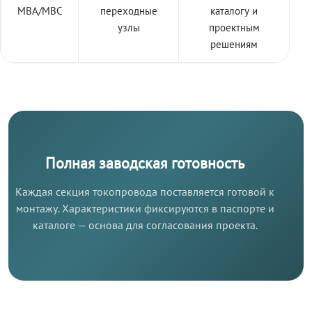
МВА/МВС
переходные
каталогу и
узлы
проектным
решениям
Полная заводская готовность
Каждая секция токопровода поставляется готовой к
монтажу. Характеристики фиксируются в паспорте и
каталоге — основа для согласования проекта.