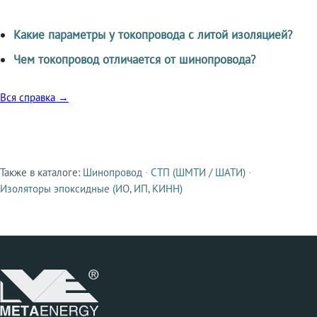
Какие параметры у токопровода с литой изоляцией?
Чем токопровод отличается от шинопровода?
Вся справка →
Также в каталоге:
Шинопровод
·
СТП (ШМТИ / ШАТИ)
·
Смежные продукты
Изоляторы эпоксидные (ИО, ИП, КИНН)