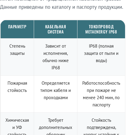
Данные приведены по каталогу и паспорту продукции.
ПАРАМЕТР
КАБЕЛЬНАЯ
ТОКОПРОВОД
СИСТЕМА
METAENERGY IP68
Степень
Зависит от
IP68 (полная
защиты
исполнения,
защита от пыли и
обычно ниже
воды)
IP68
Пожарная
Определяется
Работоспособность
стойкость
типом кабеля и
при пожаре не
проходками
менее 240 мин, по
паспорту
Химическая
Требует
Стойкость
и УФ
дополнительных
подтверждена,
стойкость
оболочек
корпус устойчив к