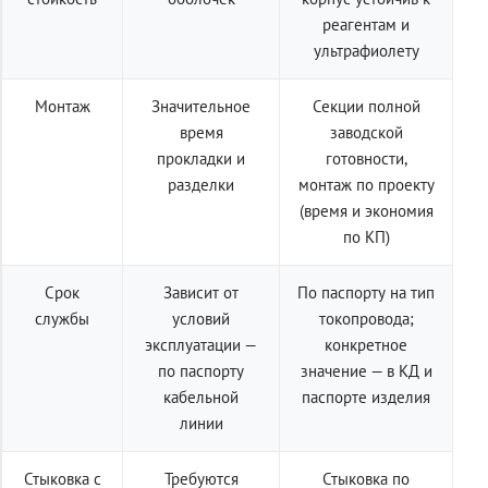
реагентам и
ультрафиолету
Монтаж
Значительное
Секции полной
время
заводской
прокладки и
готовности,
разделки
монтаж по проекту
(время и экономия
по КП)
Срок
Зависит от
По паспорту на тип
службы
условий
токопровода;
эксплуатации —
конкретное
по паспорту
значение — в КД и
кабельной
паспорте изделия
линии
Стыковка с
Требуются
Стыковка по