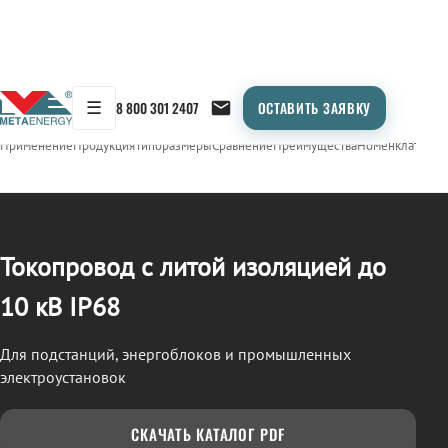
☰
8 800 301 2407
ОСТАВИТЬ ЗАЯВКУ
/
ТОКОПРОВОД
← Продукция
Применение
Продукция
Типоразмеры
Сравнение
Преимущества
Номенклатура
О
Токопровод с литой изоляцией до
10 кВ IP68
Для подстанций, энергоблоков и промышленных
электроустановок
СКАЧАТЬ КАТАЛОГ PDF