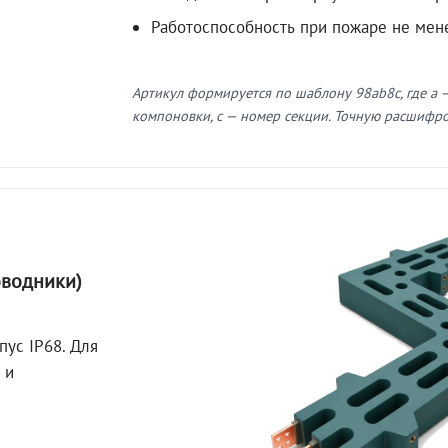
Работоспособность при пожаре не мен
Артикул формируется по шаблону 98ab8c, где a —
компоновки, c — номер секции. Точную расшифров
оводники)
пус IP68. Для
 и