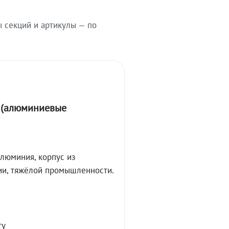
ы секций и артикулы — по
А (алюминиевые
алюминия, корпус из
ции, тяжёлой промышленности.
ту