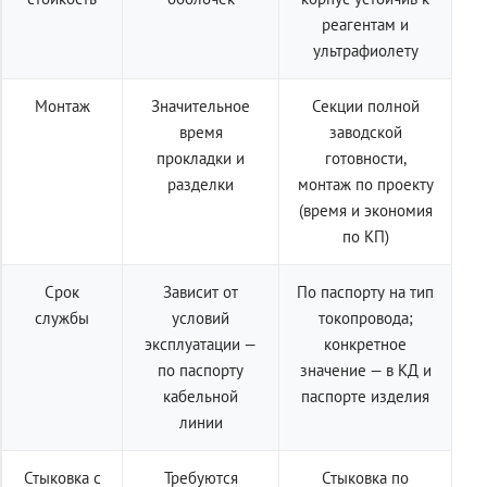
реагентам и
ультрафиолету
Монтаж
Значительное
Секции полной
время
заводской
прокладки и
готовности,
разделки
монтаж по проекту
(время и экономия
по КП)
Срок
Зависит от
По паспорту на тип
службы
условий
токопровода;
эксплуатации —
конкретное
по паспорту
значение — в КД и
кабельной
паспорте изделия
линии
Стыковка с
Требуются
Стыковка по