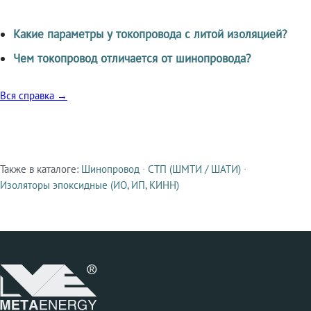
Какие параметры у токопровода с литой изоляцией?
Чем токопровод отличается от шинопровода?
Вся справка →
Также в каталоге:
Шинопровод
·
СТП (ШМТИ / ШАТИ)
·
Смежные продукты
Изоляторы эпоксидные (ИО, ИП, КИНН)