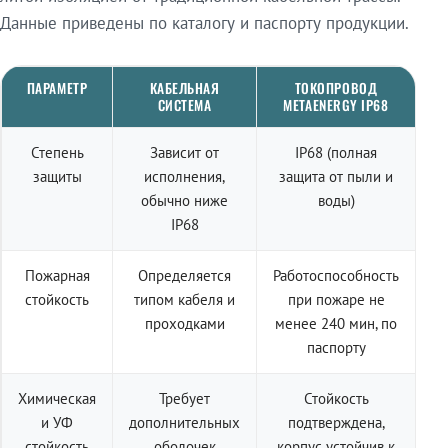
Данные приведены по каталогу и паспорту продукции.
ПАРАМЕТР
КАБЕЛЬНАЯ
ТОКОПРОВОД
СИСТЕМА
METAENERGY IP68
Степень
Зависит от
IP68 (полная
защиты
исполнения,
защита от пыли и
обычно ниже
воды)
IP68
Пожарная
Определяется
Работоспособность
стойкость
типом кабеля и
при пожаре не
проходками
менее 240 мин, по
паспорту
Химическая
Требует
Стойкость
и УФ
дополнительных
подтверждена,
стойкость
оболочек
корпус устойчив к