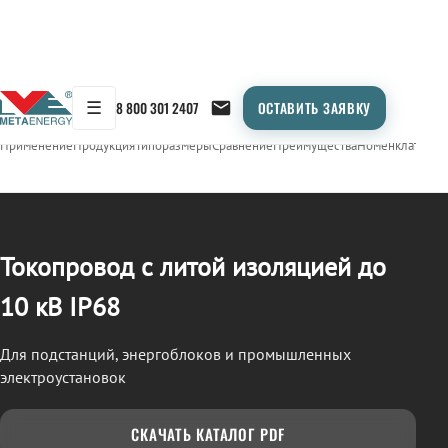
☰
8 800 301 2407
ОСТАВИТЬ ЗАЯВКУ
/
ТОКОПРОВОД
← Продукция
Применение
Продукция
Типоразмеры
Сравнение
Преимущества
Номенклатура
О
Токопровод с литой изоляцией до
10 кВ IP68
Для подстанций, энергоблоков и промышленных
электроустановок
СКАЧАТЬ КАТАЛОГ PDF