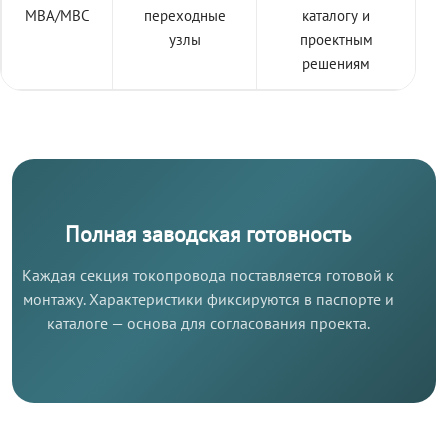
МВА/МВС
переходные
каталогу и
узлы
проектным
решениям
Полная заводская готовность
Каждая секция токопровода поставляется готовой к
монтажу. Характеристики фиксируются в паспорте и
каталоге — основа для согласования проекта.