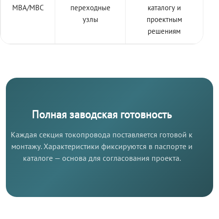
МВА/МВС
переходные
каталогу и
узлы
проектным
решениям
Полная заводская готовность
Каждая секция токопровода поставляется готовой к
монтажу. Характеристики фиксируются в паспорте и
каталоге — основа для согласования проекта.