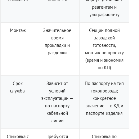
реагентам и
ультрафиолету
Монтаж
Значительное
Секции полной
время
заводской
прокладки и
готовности,
разделки
монтаж по проекту
(время и экономия
по КП)
Срок
Зависит от
По паспорту на тип
службы
условий
токопровода;
эксплуатации —
конкретное
по паспорту
значение — в КД и
кабельной
паспорте изделия
линии
Стыковка с
Требуются
Стыковка по