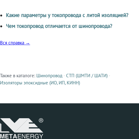
Какие параметры у токопровода с литой изоляцией?
Чем токопровод отличается от шинопровода?
Вся справка →
Также в каталоге:
Шинопровод
·
СТП (ШМТИ / ШАТИ)
·
Смежные продукты
Изоляторы эпоксидные (ИО, ИП, КИНН)