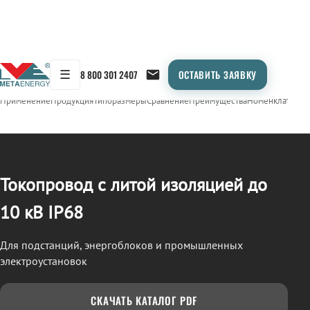
☰
8 800 301 2407
ОСТАВИТЬ ЗАЯВКУ
/
ТОКОПРОВОД
← Продукция
Применение
Продукция
Типоразмеры
Сравнение
Преимущества
Номенклатура
О
Токопровод с литой изоляцией до
10 кВ IP68
Для подстанций, энергоблоков и промышленных
электроустановок
СКАЧАТЬ КАТАЛОГ PDF