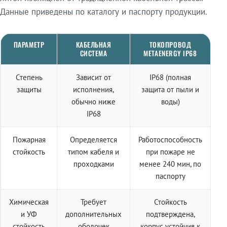
Данные приведены по каталогу и паспорту продукции.
ПАРАМЕТР
КАБЕЛЬНАЯ
ТОКОПРОВОД
СИСТЕМА
METAENERGY IP68
Степень
Зависит от
IP68 (полная
защиты
исполнения,
защита от пыли и
обычно ниже
воды)
IP68
Пожарная
Определяется
Работоспособность
стойкость
типом кабеля и
при пожаре не
проходками
менее 240 мин, по
паспорту
Химическая
Требует
Стойкость
и УФ
дополнительных
подтверждена,
стойкость
оболочек
корпус устойчив к