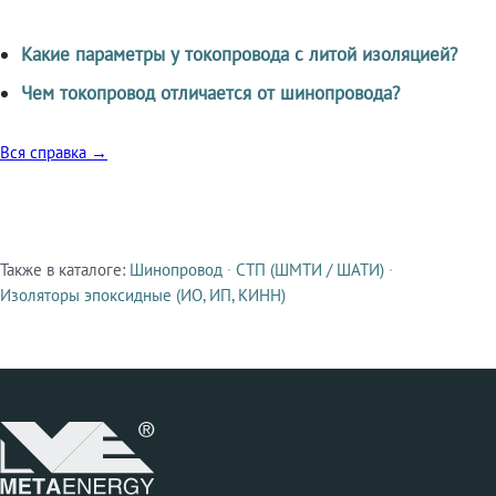
Какие параметры у токопровода с литой изоляцией?
Чем токопровод отличается от шинопровода?
Вся справка →
Также в каталоге:
Шинопровод
·
СТП (ШМТИ / ШАТИ)
·
Смежные продукты
Изоляторы эпоксидные (ИО, ИП, КИНН)