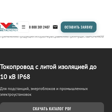
☰
8 800 301 2407
ОСТАВИТЬ ЗАЯВКУ
/
ТОКОПРОВОД
← Продукция
Применение
Продукция
Типоразмеры
Сравнение
Преимущества
Номенклатура
О
Токопровод с литой изоляцией до
10 кВ IP68
Для подстанций, энергоблоков и промышленных
электроустановок
СКАЧАТЬ КАТАЛОГ PDF