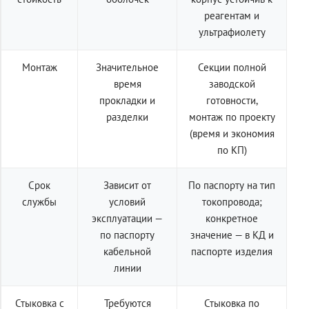
реагентам и
ультрафиолету
Монтаж
Значительное
Секции полной
время
заводской
прокладки и
готовности,
разделки
монтаж по проекту
(время и экономия
по КП)
Срок
Зависит от
По паспорту на тип
службы
условий
токопровода;
эксплуатации —
конкретное
по паспорту
значение — в КД и
кабельной
паспорте изделия
линии
Стыковка с
Требуются
Стыковка по