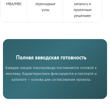
МВА/МВС
переходные
каталогу и
узлы
проектным
решениям
Полная заводская готовность
Каждая секция токопровода поставляется готовой к
монтажу. Характеристики фиксируются в паспорте и
каталоге — основа для согласования проекта.