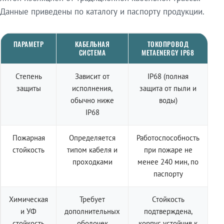
Данные приведены по каталогу и паспорту продукции.
ПАРАМЕТР
КАБЕЛЬНАЯ
ТОКОПРОВОД
СИСТЕМА
METAENERGY IP68
Степень
Зависит от
IP68 (полная
защиты
исполнения,
защита от пыли и
обычно ниже
воды)
IP68
Пожарная
Определяется
Работоспособность
стойкость
типом кабеля и
при пожаре не
проходками
менее 240 мин, по
паспорту
Химическая
Требует
Стойкость
и УФ
дополнительных
подтверждена,
стойкость
оболочек
корпус устойчив к