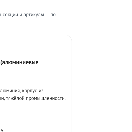
ы секций и артикулы — по
А (алюминиевые
алюминия, корпус из
ции, тяжёлой промышленности.
ту