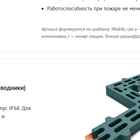
Работоспособность при пожаре не мен
Артикул формируется по шаблону 98ab8c, где a —
компоновки, c — номер секции. Точную расшифров
оводники)
пус IP68. Для
 и