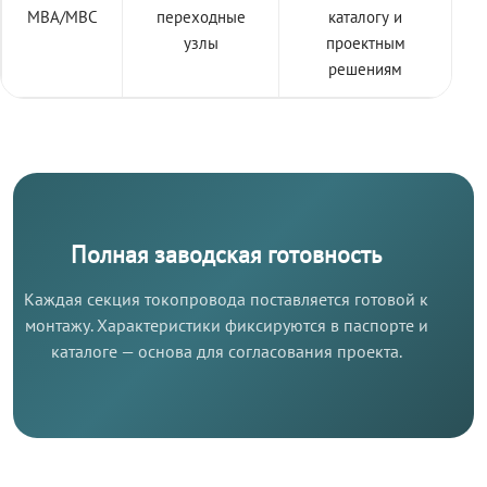
МВА/МВС
переходные
каталогу и
узлы
проектным
решениям
Полная заводская готовность
Каждая секция токопровода поставляется готовой к
монтажу. Характеристики фиксируются в паспорте и
каталоге — основа для согласования проекта.