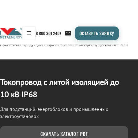
☰
8 800 301 2407
ОСТАВИТЬ ЗАЯВКУ
/
ТОКОПРОВОД
← Продукция
Применение
Продукция
Типоразмеры
Сравнение
Преимущества
Номенклатура
О
Токопровод с литой изоляцией до
10 кВ IP68
Для подстанций, энергоблоков и промышленных
электроустановок
СКАЧАТЬ КАТАЛОГ PDF