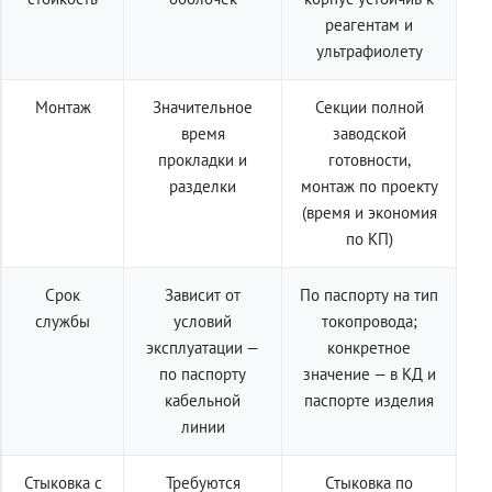
реагентам и
ультрафиолету
Монтаж
Значительное
Секции полной
время
заводской
прокладки и
готовности,
разделки
монтаж по проекту
(время и экономия
по КП)
Срок
Зависит от
По паспорту на тип
службы
условий
токопровода;
эксплуатации —
конкретное
по паспорту
значение — в КД и
кабельной
паспорте изделия
линии
Стыковка с
Требуются
Стыковка по