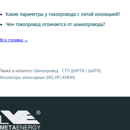
Какие параметры у токопровода с литой изоляцией?
Чем токопровод отличается от шинопровода?
Вся справка →
Также в каталоге:
Шинопровод
·
СТП (ШМТИ / ШАТИ)
·
Смежные продукты
Изоляторы эпоксидные (ИО, ИП, КИНН)