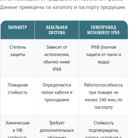
Данные приведены по каталогу и паспорту продукции.
ПАРАМЕТР
КАБЕЛЬНАЯ
ТОКОПРОВОД
СИСТЕМА
METAENERGY IP68
Степень
Зависит от
IP68 (полная
защиты
исполнения,
защита от пыли и
обычно ниже
воды)
IP68
Пожарная
Определяется
Работоспособность
стойкость
типом кабеля и
при пожаре не
проходками
менее 240 мин, по
паспорту
Химическая
Требует
Стойкость
и УФ
дополнительных
подтверждена,
стойкость
оболочек
корпус устойчив к