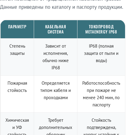
Данные приведены по каталогу и паспорту продукции.
ПАРАМЕТР
КАБЕЛЬНАЯ
ТОКОПРОВОД
СИСТЕМА
METAENERGY IP68
Степень
Зависит от
IP68 (полная
защиты
исполнения,
защита от пыли и
обычно ниже
воды)
IP68
Пожарная
Определяется
Работоспособность
стойкость
типом кабеля и
при пожаре не
проходками
менее 240 мин, по
паспорту
Химическая
Требует
Стойкость
и УФ
дополнительных
подтверждена,
стойкость
оболочек
корпус устойчив к