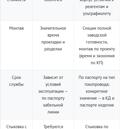
реагентам и
ультрафиолету
Монтаж
Значительное
Секции полной
время
заводской
прокладки и
готовности,
разделки
монтаж по проекту
(время и экономия
по КП)
Срок
Зависит от
По паспорту на тип
службы
условий
токопровода;
эксплуатации —
конкретное
по паспорту
значение — в КД и
кабельной
паспорте изделия
линии
Стыковка с
Требуются
Стыковка по