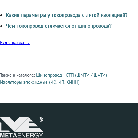
Какие параметры у токопровода с литой изоляцией?
Чем токопровод отличается от шинопровода?
Вся справка →
Также в каталоге:
Шинопровод
·
СТП (ШМТИ / ШАТИ)
·
Смежные продукты
Изоляторы эпоксидные (ИО, ИП, КИНН)