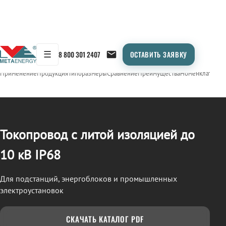
☰
8 800 301 2407
ОСТАВИТЬ ЗАЯВКУ
/
ТОКОПРОВОД
← Продукция
Применение
Продукция
Типоразмеры
Сравнение
Преимущества
Номенклатура
О
Токопровод с литой изоляцией до
10 кВ IP68
Для подстанций, энергоблоков и промышленных
электроустановок
СКАЧАТЬ КАТАЛОГ PDF