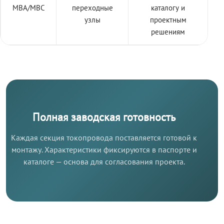
МВА/МВС
переходные
каталогу и
узлы
проектным
решениям
Полная заводская готовность
Каждая секция токопровода поставляется готовой к
монтажу. Характеристики фиксируются в паспорте и
каталоге — основа для согласования проекта.