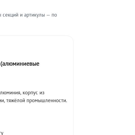
ы секций и артикулы — по
А (алюминиевые
алюминия, корпус из
ции, тяжёлой промышленности.
ту