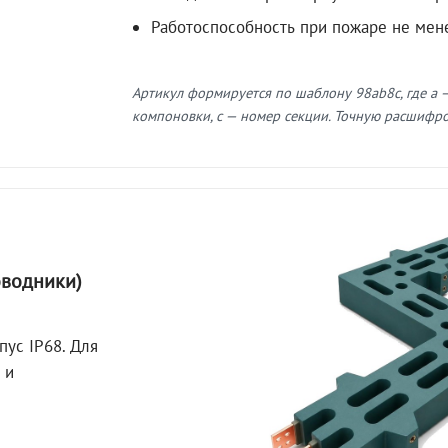
Работоспособность при пожаре не мен
Артикул формируется по шаблону 98ab8c, где a —
компоновки, c — номер секции. Точную расшифров
оводники)
пус IP68. Для
 и