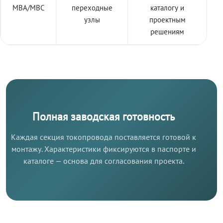
МВА/МВС
переходные
каталогу и
узлы
проектным
решениям
Полная заводская готовность
Каждая секция токопровода поставляется готовой к
монтажу. Характеристики фиксируются в паспорте и
каталоге — основа для согласования проекта.