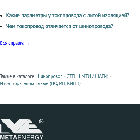
Какие параметры у токопровода с литой изоляцией?
Чем токопровод отличается от шинопровода?
Вся справка →
Также в каталоге:
Шинопровод
·
СТП (ШМТИ / ШАТИ)
·
Смежные продукты
Изоляторы эпоксидные (ИО, ИП, КИНН)