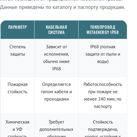
Данные приведены по каталогу и паспорту продукции.
ПАРАМЕТР
КАБЕЛЬНАЯ
ТОКОПРОВОД
СИСТЕМА
METAENERGY IP68
Степень
Зависит от
IP68 (полная
защиты
исполнения,
защита от пыли и
обычно ниже
воды)
IP68
Пожарная
Определяется
Работоспособность
стойкость
типом кабеля и
при пожаре не
проходками
менее 240 мин, по
паспорту
Химическая
Требует
Стойкость
и УФ
дополнительных
подтверждена,
стойкость
оболочек
корпус устойчив к