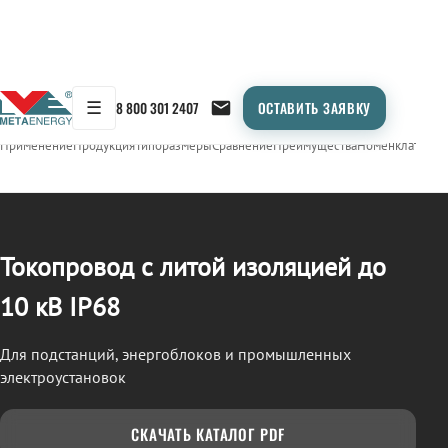
☰
8 800 301 2407
ОСТАВИТЬ ЗАЯВКУ
/
ТОКОПРОВОД
← Продукция
Применение
Продукция
Типоразмеры
Сравнение
Преимущества
Номенклатура
О
Токопровод с литой изоляцией до
10 кВ IP68
Для подстанций, энергоблоков и промышленных
электроустановок
СКАЧАТЬ КАТАЛОГ PDF