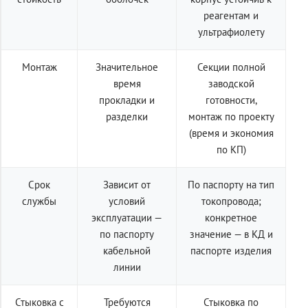
реагентам и
ультрафиолету
Монтаж
Значительное
Секции полной
время
заводской
прокладки и
готовности,
разделки
монтаж по проекту
(время и экономия
по КП)
Срок
Зависит от
По паспорту на тип
службы
условий
токопровода;
эксплуатации —
конкретное
по паспорту
значение — в КД и
кабельной
паспорте изделия
линии
Стыковка с
Требуются
Стыковка по