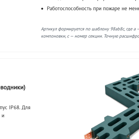
Работоспособность при пожаре не мен
Артикул формируется по шаблону 98ab8c, где a —
компоновки, c — номер секции. Точную расшифров
оводники)
пус IP68. Для
 и