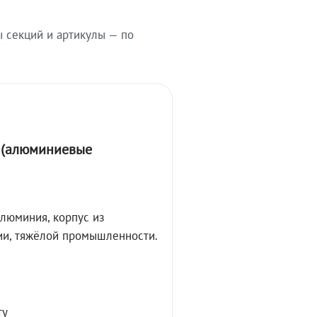
ы секций и артикулы — по
А (алюминиевые
алюминия, корпус из
ции, тяжёлой промышленности.
ту