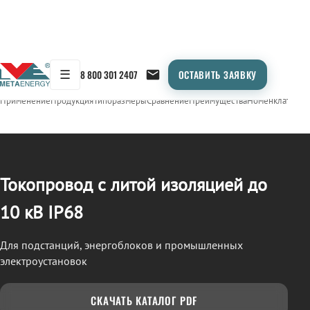
☰
8 800 301 2407
ОСТАВИТЬ ЗАЯВКУ
/
ТОКОПРОВОД
← Продукция
Применение
Продукция
Типоразмеры
Сравнение
Преимущества
Номенклатура
О
Токопровод с литой изоляцией до
10 кВ IP68
Для подстанций, энергоблоков и промышленных
электроустановок
СКАЧАТЬ КАТАЛОГ PDF