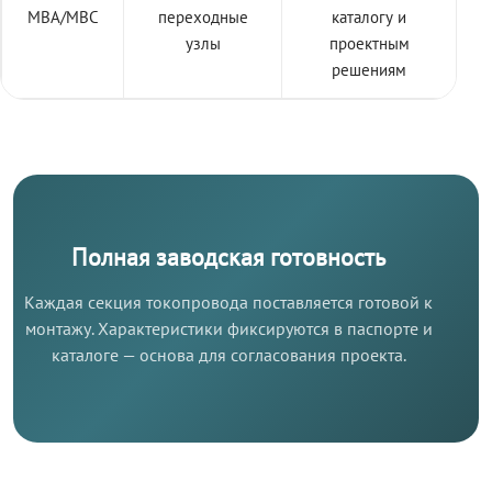
МВА/МВС
переходные
каталогу и
узлы
проектным
решениям
Полная заводская готовность
Каждая секция токопровода поставляется готовой к
монтажу. Характеристики фиксируются в паспорте и
каталоге — основа для согласования проекта.