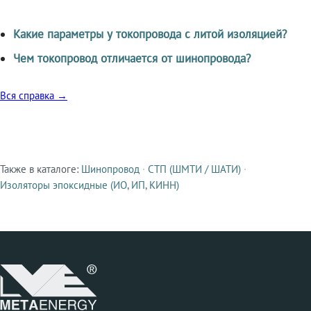
Какие параметры у токопровода с литой изоляцией?
Чем токопровод отличается от шинопровода?
Вся справка →
Также в каталоге:
Шинопровод
·
СТП (ШМТИ / ШАТИ)
·
Смежные продукты
Изоляторы эпоксидные (ИО, ИП, КИНН)