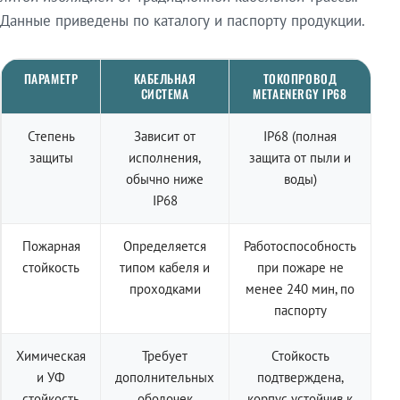
Данные приведены по каталогу и паспорту продукции.
ПАРАМЕТР
КАБЕЛЬНАЯ
ТОКОПРОВОД
СИСТЕМА
METAENERGY IP68
Степень
Зависит от
IP68 (полная
защиты
исполнения,
защита от пыли и
обычно ниже
воды)
IP68
Пожарная
Определяется
Работоспособность
стойкость
типом кабеля и
при пожаре не
проходками
менее 240 мин, по
паспорту
Химическая
Требует
Стойкость
и УФ
дополнительных
подтверждена,
стойкость
оболочек
корпус устойчив к