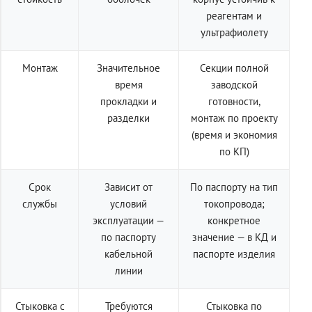
реагентам и
ультрафиолету
Монтаж
Значительное
Секции полной
время
заводской
прокладки и
готовности,
разделки
монтаж по проекту
(время и экономия
по КП)
Срок
Зависит от
По паспорту на тип
службы
условий
токопровода;
эксплуатации —
конкретное
по паспорту
значение — в КД и
кабельной
паспорте изделия
линии
Стыковка с
Требуются
Стыковка по