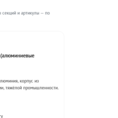
ы секций и артикулы — по
А (алюминиевые
алюминия, корпус из
ции, тяжёлой промышленности.
ту