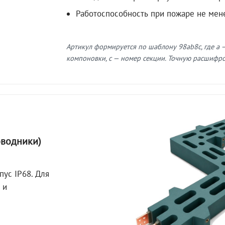
Работоспособность при пожаре не мен
Артикул формируется по шаблону 98ab8c, где a —
компоновки, c — номер секции. Точную расшифров
оводники)
пус IP68. Для
 и