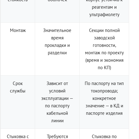
реагентам и
ультрафиолету
Монтаж
Значительное
Секции полной
время
заводской
прокладки и
готовности,
разделки
монтаж по проекту
(время и экономия
по КП)
Срок
Зависит от
По паспорту на тип
службы
условий
токопровода;
эксплуатации —
конкретное
по паспорту
значение — в КД и
кабельной
паспорте изделия
линии
Стыковка с
Требуются
Стыковка по