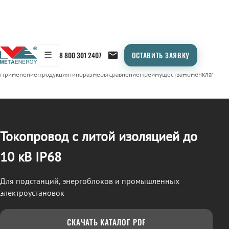
☰
8 800 301 2407
ОСТАВИТЬ ЗАЯВКУ
/
ТОКОПРОВОД
← Продукция
Применение
Продукция
Типоразмеры
Сравнение
Преимущества
Номенклатура
О
Токопровод с литой изоляцией до
10 кВ IP68
Для подстанций, энергоблоков и промышленных
электроустановок
СКАЧАТЬ КАТАЛОГ PDF