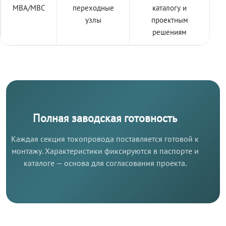
МВА/МВС
переходные
каталогу и
узлы
проектным
решениям
Полная заводская готовность
Каждая секция токопровода поставляется готовой к
монтажу. Характеристики фиксируются в паспорте и
каталоге — основа для согласования проекта.