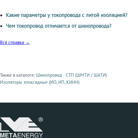
Какие параметры у токопровода с литой изоляцией?
Чем токопровод отличается от шинопровода?
Вся справка →
Также в каталоге:
Шинопровод
·
СТП (ШМТИ / ШАТИ)
·
Смежные продукты
Изоляторы эпоксидные (ИО, ИП, КИНН)