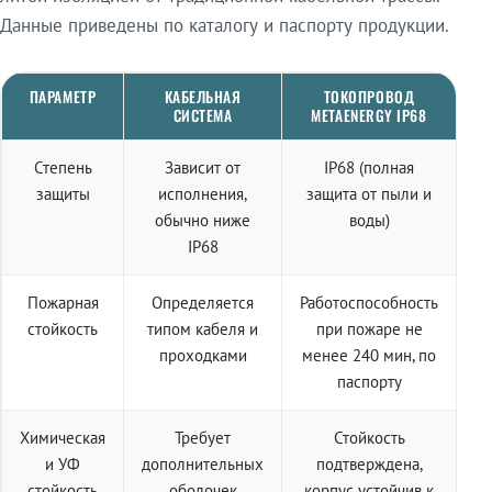
Данные приведены по каталогу и паспорту продукции.
ПАРАМЕТР
КАБЕЛЬНАЯ
ТОКОПРОВОД
СИСТЕМА
METAENERGY IP68
Степень
Зависит от
IP68 (полная
защиты
исполнения,
защита от пыли и
обычно ниже
воды)
IP68
Пожарная
Определяется
Работоспособность
стойкость
типом кабеля и
при пожаре не
проходками
менее 240 мин, по
паспорту
Химическая
Требует
Стойкость
и УФ
дополнительных
подтверждена,
стойкость
оболочек
корпус устойчив к