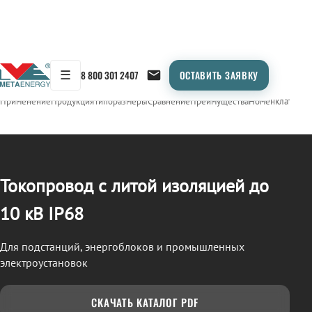
☰
8 800 301 2407
ОСТАВИТЬ ЗАЯВКУ
/
ТОКОПРОВОД
← Продукция
Применение
Продукция
Типоразмеры
Сравнение
Преимущества
Номенклатура
О
Токопровод с литой изоляцией до
10 кВ IP68
Для подстанций, энергоблоков и промышленных
электроустановок
СКАЧАТЬ КАТАЛОГ PDF