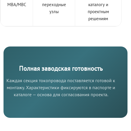
МВА/МВС
переходные
каталогу и
узлы
проектным
решениям
Полная заводская готовность
Каждая секция токопровода поставляется готовой к
монтажу. Характеристики фиксируются в паспорте и
каталоге — основа для согласования проекта.