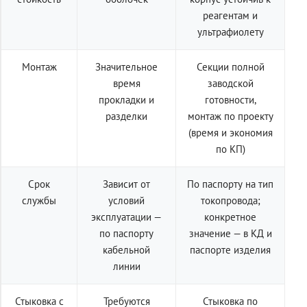
реагентам и
ультрафиолету
Монтаж
Значительное
Секции полной
время
заводской
прокладки и
готовности,
разделки
монтаж по проекту
(время и экономия
по КП)
Срок
Зависит от
По паспорту на тип
службы
условий
токопровода;
эксплуатации —
конкретное
по паспорту
значение — в КД и
кабельной
паспорте изделия
линии
Стыковка с
Требуются
Стыковка по