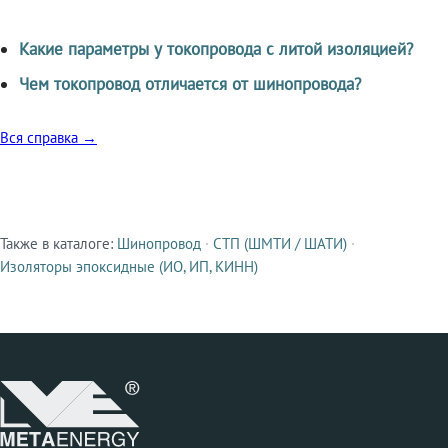
Какие параметры у токопровода с литой изоляцией?
Чем токопровод отличается от шинопровода?
Вся справка →
Также в каталоге:
Шинопровод
·
СТП (ШМТИ / ШАТИ)
·
Смежные продукты
Изоляторы эпоксидные (ИО, ИП, КИНН)