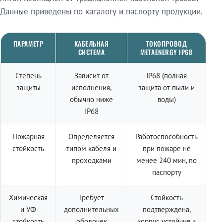
Данные приведены по каталогу и паспорту продукции.
ПАРАМЕТР
КАБЕЛЬНАЯ
ТОКОПРОВОД
СИСТЕМА
METAENERGY IP68
Степень
Зависит от
IP68 (полная
защиты
исполнения,
защита от пыли и
обычно ниже
воды)
IP68
Пожарная
Определяется
Работоспособность
стойкость
типом кабеля и
при пожаре не
проходками
менее 240 мин, по
паспорту
Химическая
Требует
Стойкость
и УФ
дополнительных
подтверждена,
стойкость
оболочек
корпус устойчив к