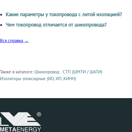
Какие параметры у токопровода с литой изоляцией?
Чем токопровод отличается от шинопровода?
Вся справка →
Также в каталоге:
Шинопровод
·
СТП (ШМТИ / ШАТИ)
·
Смежные продукты
Изоляторы эпоксидные (ИО, ИП, КИНН)