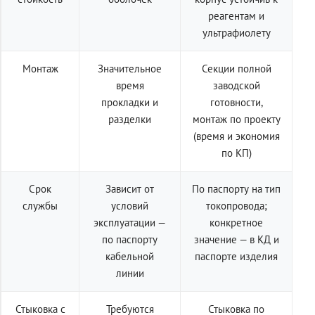
реагентам и
ультрафиолету
Монтаж
Значительное
Секции полной
время
заводской
прокладки и
готовности,
разделки
монтаж по проекту
(время и экономия
по КП)
Срок
Зависит от
По паспорту на тип
службы
условий
токопровода;
эксплуатации —
конкретное
по паспорту
значение — в КД и
кабельной
паспорте изделия
линии
Стыковка с
Требуются
Стыковка по