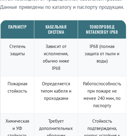
Данные приведены по каталогу и паспорту продукции.
ПАРАМЕТР
КАБЕЛЬНАЯ
ТОКОПРОВОД
СИСТЕМА
METAENERGY IP68
Степень
Зависит от
IP68 (полная
защиты
исполнения,
защита от пыли и
обычно ниже
воды)
IP68
Пожарная
Определяется
Работоспособность
стойкость
типом кабеля и
при пожаре не
проходками
менее 240 мин, по
паспорту
Химическая
Требует
Стойкость
и УФ
дополнительных
подтверждена,
стойкость
оболочек
корпус устойчив к