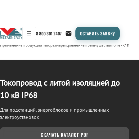
☰
8 800 301 2407
ОСТАВИТЬ ЗАЯВКУ
/
ТОКОПРОВОД
← Продукция
Применение
Продукция
Типоразмеры
Сравнение
Преимущества
Номенклатура
О
Токопровод с литой изоляцией до
10 кВ IP68
Для подстанций, энергоблоков и промышленных
электроустановок
СКАЧАТЬ КАТАЛОГ PDF