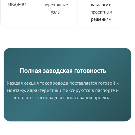
МВА/МВС
переходные
каталогу и
узлы
проектным
решениям
Полная заводская готовность
Каждая секция токопровода поставляется готовой к
монтажу. Характеристики фиксируются в паспорте и
каталоге — основа для согласования проекта.