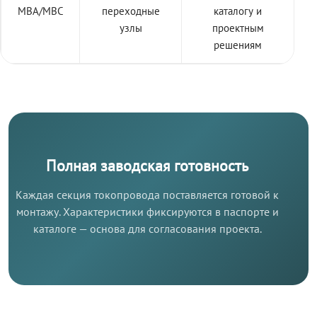
МВА/МВС
переходные
каталогу и
узлы
проектным
решениям
Полная заводская готовность
Каждая секция токопровода поставляется готовой к
монтажу. Характеристики фиксируются в паспорте и
каталоге — основа для согласования проекта.