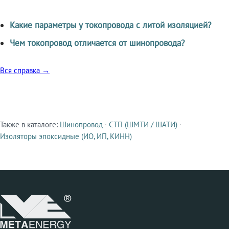
Какие параметры у токопровода с литой изоляцией?
Чем токопровод отличается от шинопровода?
Вся справка →
Также в каталоге:
Шинопровод
·
СТП (ШМТИ / ШАТИ)
·
Смежные продукты
Изоляторы эпоксидные (ИО, ИП, КИНН)