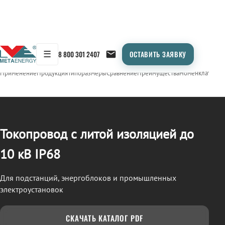
☰
8 800 301 2407
ОСТАВИТЬ ЗАЯВКУ
/
ТОКОПРОВОД
← Продукция
Применение
Продукция
Типоразмеры
Сравнение
Преимущества
Номенклатура
О
Токопровод с литой изоляцией до
10 кВ IP68
Для подстанций, энергоблоков и промышленных
электроустановок
СКАЧАТЬ КАТАЛОГ PDF