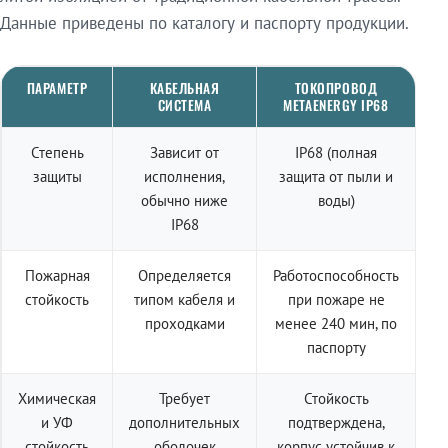
Данные приведены по каталогу и паспорту продукции.
ПАРАМЕТР
КАБЕЛЬНАЯ
ТОКОПРОВОД
СИСТЕМА
METAENERGY IP68
Степень
Зависит от
IP68 (полная
защиты
исполнения,
защита от пыли и
обычно ниже
воды)
IP68
Пожарная
Определяется
Работоспособность
стойкость
типом кабеля и
при пожаре не
проходками
менее 240 мин, по
паспорту
Химическая
Требует
Стойкость
и УФ
дополнительных
подтверждена,
стойкость
оболочек
корпус устойчив к