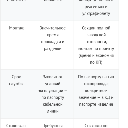
реагентам и
ультрафиолету
Монтаж
Значительное
Секции полной
время
заводской
прокладки и
готовности,
разделки
монтаж по проекту
(время и экономия
по КП)
Срок
Зависит от
По паспорту на тип
службы
условий
токопровода;
эксплуатации —
конкретное
по паспорту
значение — в КД и
кабельной
паспорте изделия
линии
Стыковка с
Требуются
Стыковка по