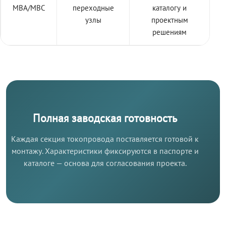
МВА/МВС
переходные
каталогу и
узлы
проектным
решениям
Полная заводская готовность
Каждая секция токопровода поставляется готовой к
монтажу. Характеристики фиксируются в паспорте и
каталоге — основа для согласования проекта.