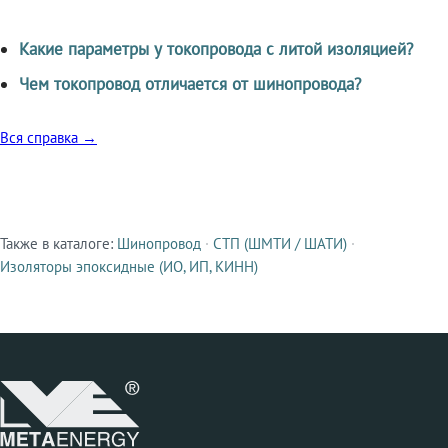
Какие параметры у токопровода с литой изоляцией?
Чем токопровод отличается от шинопровода?
Вся справка →
Также в каталоге:
Шинопровод
·
СТП (ШМТИ / ШАТИ)
·
Смежные продукты
Изоляторы эпоксидные (ИО, ИП, КИНН)