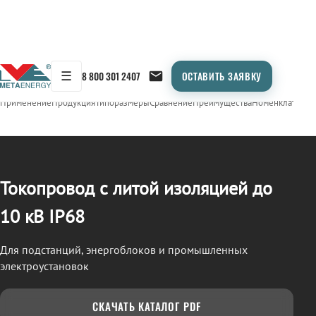
☰
8 800 301 2407
ОСТАВИТЬ ЗАЯВКУ
/
ТОКОПРОВОД
← Продукция
Применение
Продукция
Типоразмеры
Сравнение
Преимущества
Номенклатура
О
Токопровод с литой изоляцией до
10 кВ IP68
Для подстанций, энергоблоков и промышленных
электроустановок
СКАЧАТЬ КАТАЛОГ PDF