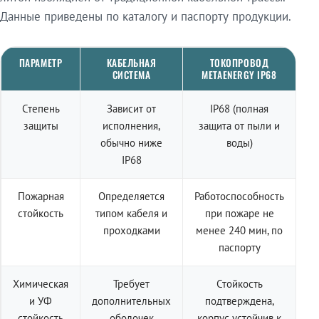
Данные приведены по каталогу и паспорту продукции.
ПАРАМЕТР
КАБЕЛЬНАЯ
ТОКОПРОВОД
СИСТЕМА
METAENERGY IP68
Степень
Зависит от
IP68 (полная
защиты
исполнения,
защита от пыли и
обычно ниже
воды)
IP68
Пожарная
Определяется
Работоспособность
стойкость
типом кабеля и
при пожаре не
проходками
менее 240 мин, по
паспорту
Химическая
Требует
Стойкость
и УФ
дополнительных
подтверждена,
стойкость
оболочек
корпус устойчив к