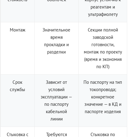
реагентам и
ультрафиолету
Монтаж
Значительное
Секции полной
время
заводской
прокладки и
готовности,
разделки
монтаж по проекту
(время и экономия
по КП)
Срок
Зависит от
По паспорту на тип
службы
условий
токопровода;
эксплуатации —
конкретное
по паспорту
значение — в КД и
кабельной
паспорте изделия
линии
Стыковка с
Требуются
Стыковка по