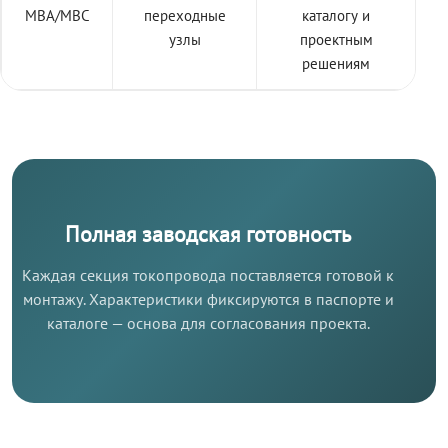
МВА/МВС
переходные
каталогу и
узлы
проектным
решениям
Полная заводская готовность
Каждая секция токопровода поставляется готовой к
монтажу. Характеристики фиксируются в паспорте и
каталоге — основа для согласования проекта.