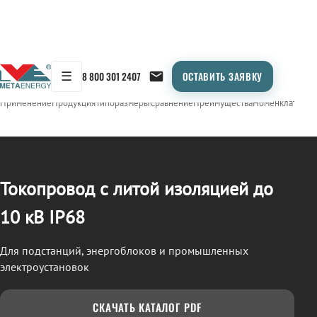
☰
8 800 301 2407
ОСТАВИТЬ ЗАЯВКУ
/
ТОКОПРОВОД
← Продукция
Применение
Продукция
Типоразмеры
Сравнение
Преимущества
Номенклатура
О
Токопровод с литой изоляцией до
10 кВ IP68
Для подстанций, энергоблоков и промышленных
электроустановок
СКАЧАТЬ КАТАЛОГ PDF