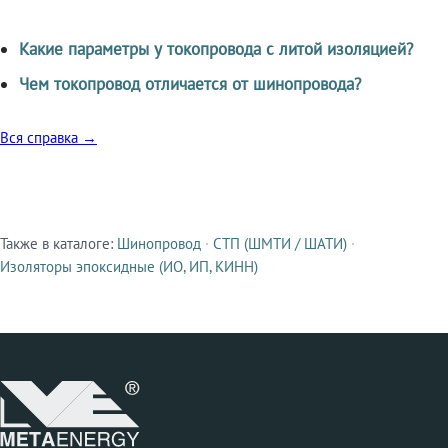
Какие параметры у токопровода с литой изоляцией?
Чем токопровод отличается от шинопровода?
Вся справка →
Также в каталоге:
Шинопровод
·
СТП (ШМТИ / ШАТИ)
·
Смежные продукты
Изоляторы эпоксидные (ИО, ИП, КИНН)