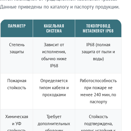
Данные приведены по каталогу и паспорту продукции.
ПАРАМЕТР
КАБЕЛЬНАЯ
ТОКОПРОВОД
СИСТЕМА
METAENERGY IP68
Степень
Зависит от
IP68 (полная
защиты
исполнения,
защита от пыли и
обычно ниже
воды)
IP68
Пожарная
Определяется
Работоспособность
стойкость
типом кабеля и
при пожаре не
проходками
менее 240 мин, по
паспорту
Химическая
Требует
Стойкость
и УФ
дополнительных
подтверждена,
стойкость
оболочек
корпус устойчив к