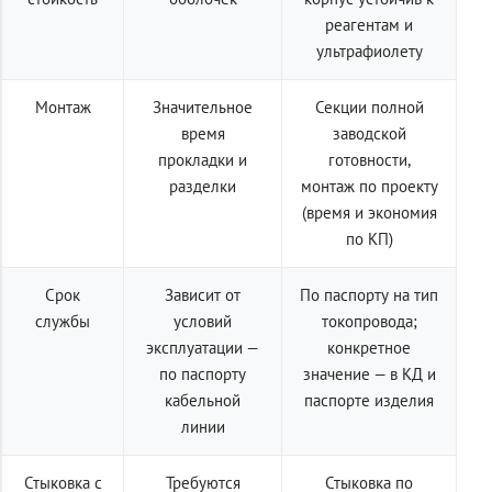
реагентам и
ультрафиолету
Монтаж
Значительное
Секции полной
время
заводской
прокладки и
готовности,
разделки
монтаж по проекту
(время и экономия
по КП)
Срок
Зависит от
По паспорту на тип
службы
условий
токопровода;
эксплуатации —
конкретное
по паспорту
значение — в КД и
кабельной
паспорте изделия
линии
Стыковка с
Требуются
Стыковка по