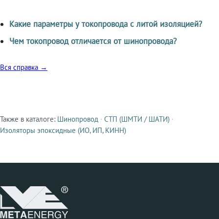
Какие параметры у токопровода с литой изоляцией?
Чем токопровод отличается от шинопровода?
Вся справка →
Также в каталоге:
Шинопровод
·
СТП (ШМТИ / ШАТИ)
·
Смежные продукты
Изоляторы эпоксидные (ИО, ИП, КИНН)