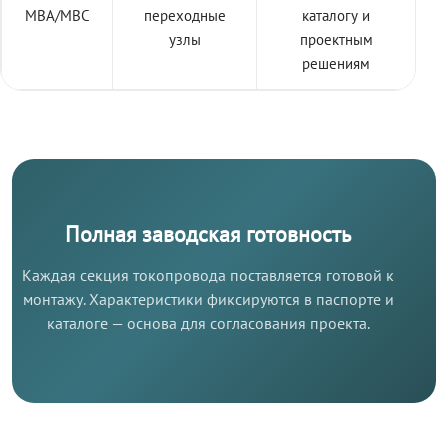
МВА/МВС
переходные
каталогу и
узлы
проектным
решениям
Полная заводская готовность
Каждая секция токопровода поставляется готовой к
монтажу. Характеристики фиксируются в паспорте и
каталоге — основа для согласования проекта.