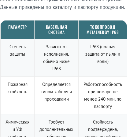
Данные приведены по каталогу и паспорту продукции.
ПАРАМЕТР
КАБЕЛЬНАЯ
ТОКОПРОВОД
СИСТЕМА
METAENERGY IP68
Степень
Зависит от
IP68 (полная
защиты
исполнения,
защита от пыли и
обычно ниже
воды)
IP68
Пожарная
Определяется
Работоспособность
стойкость
типом кабеля и
при пожаре не
проходками
менее 240 мин, по
паспорту
Химическая
Требует
Стойкость
и УФ
дополнительных
подтверждена,
стойкость
оболочек
корпус устойчив к