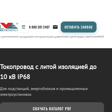
☰
8 800 301 2407
ОСТАВИТЬ ЗАЯВКУ
/
ТОКОПРОВОД
← Продукция
Применение
Продукция
Типоразмеры
Сравнение
Преимущества
Номенклатура
О
Токопровод с литой изоляцией до
10 кВ IP68
Для подстанций, энергоблоков и промышленных
электроустановок
СКАЧАТЬ КАТАЛОГ PDF