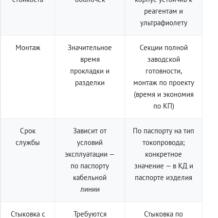
реагентам и
ультрафиолету
Монтаж
Значительное
Секции полной
время
заводской
прокладки и
готовности,
разделки
монтаж по проекту
(время и экономия
по КП)
Срок
Зависит от
По паспорту на тип
службы
условий
токопровода;
эксплуатации —
конкретное
по паспорту
значение — в КД и
кабельной
паспорте изделия
линии
Стыковка с
Требуются
Стыковка по