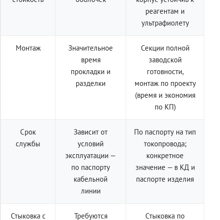
реагентам и
ультрафиолету
Монтаж
Значительное
Секции полной
время
заводской
прокладки и
готовности,
разделки
монтаж по проекту
(время и экономия
по КП)
Срок
Зависит от
По паспорту на тип
службы
условий
токопровода;
эксплуатации —
конкретное
по паспорту
значение — в КД и
кабельной
паспорте изделия
линии
Стыковка с
Требуются
Стыковка по