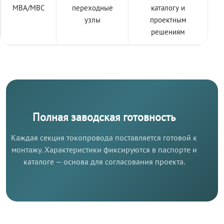
МВА/МВС
переходные
каталогу и
узлы
проектным
решениям
Полная заводская готовность
Каждая секция токопровода поставляется готовой к
монтажу. Характеристики фиксируются в паспорте и
каталоге — основа для согласования проекта.