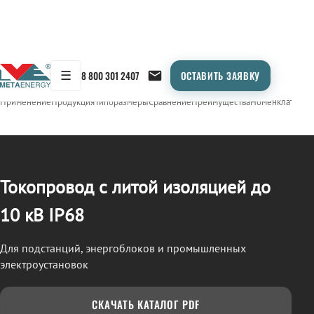
☰
8 800 301 2407
ОСТАВИТЬ ЗАЯВКУ
/
ТОКОПРОВОД
← Продукция
Применение
Продукция
Типоразмеры
Сравнение
Преимущества
Номенклатура
О
Токопровод с литой изоляцией до
10 кВ IP68
Для подстанций, энергоблоков и промышленных
электроустановок
СКАЧАТЬ КАТАЛОГ PDF