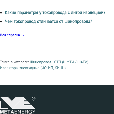
Какие параметры у токопровода с литой изоляцией?
Чем токопровод отличается от шинопровода?
Вся справка →
Также в каталоге:
Шинопровод
·
СТП (ШМТИ / ШАТИ)
·
Смежные продукты
Изоляторы эпоксидные (ИО, ИП, КИНН)