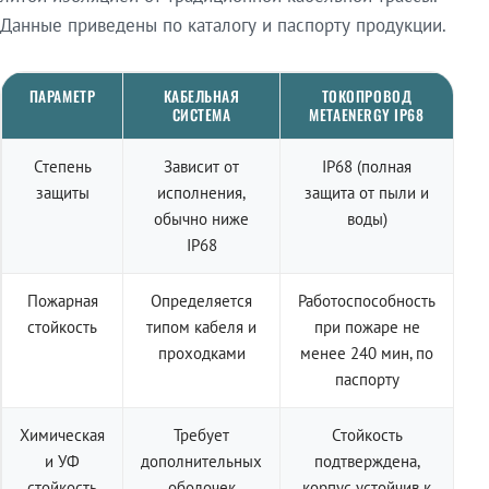
Данные приведены по каталогу и паспорту продукции.
ПАРАМЕТР
КАБЕЛЬНАЯ
ТОКОПРОВОД
СИСТЕМА
METAENERGY IP68
Степень
Зависит от
IP68 (полная
защиты
исполнения,
защита от пыли и
обычно ниже
воды)
IP68
Пожарная
Определяется
Работоспособность
стойкость
типом кабеля и
при пожаре не
проходками
менее 240 мин, по
паспорту
Химическая
Требует
Стойкость
и УФ
дополнительных
подтверждена,
стойкость
оболочек
корпус устойчив к