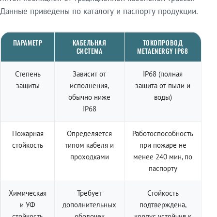
Данные приведены по каталогу и паспорту продукции.
ПАРАМЕТР
КАБЕЛЬНАЯ
ТОКОПРОВОД
СИСТЕМА
METAENERGY IP68
Степень
Зависит от
IP68 (полная
защиты
исполнения,
защита от пыли и
обычно ниже
воды)
IP68
Пожарная
Определяется
Работоспособность
стойкость
типом кабеля и
при пожаре не
проходками
менее 240 мин, по
паспорту
Химическая
Требует
Стойкость
и УФ
дополнительных
подтверждена,
стойкость
оболочек
корпус устойчив к