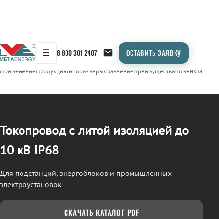
☰
8 800 301 2407
ОСТАВИТЬ ЗАЯВКУ
/
ТОКОПРОВОД
← Продукция
Применение
Продукция
Типоразмеры
Сравнение
Преимущества
Номенклатура
О
Токопровод с литой изоляцией до
10 кВ IP68
Для подстанций, энергоблоков и промышленных
электроустановок
СКАЧАТЬ КАТАЛОГ PDF