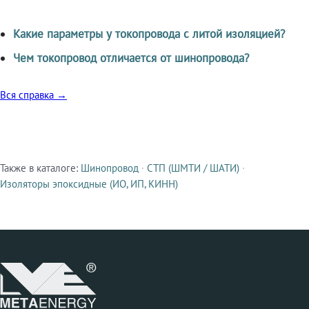
Какие параметры у токопровода с литой изоляцией?
Чем токопровод отличается от шинопровода?
Вся справка →
Также в каталоге:
Шинопровод
·
СТП (ШМТИ / ШАТИ)
·
Смежные продукты
Изоляторы эпоксидные (ИО, ИП, КИНН)