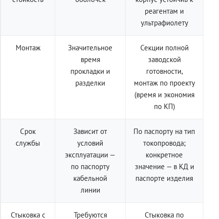
реагентам и
ультрафиолету
Монтаж
Значительное
Секции полной
время
заводской
прокладки и
готовности,
разделки
монтаж по проекту
(время и экономия
по КП)
Срок
Зависит от
По паспорту на тип
службы
условий
токопровода;
эксплуатации —
конкретное
по паспорту
значение — в КД и
кабельной
паспорте изделия
линии
Стыковка с
Требуются
Стыковка по