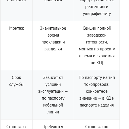
реагентам и
ультрафиолету
Монтаж
Значительное
Секции полной
время
заводской
прокладки и
готовности,
разделки
монтаж по проекту
(время и экономия
по КП)
Срок
Зависит от
По паспорту на тип
службы
условий
токопровода;
эксплуатации —
конкретное
по паспорту
значение — в КД и
кабельной
паспорте изделия
линии
Стыковка с
Требуются
Стыковка по