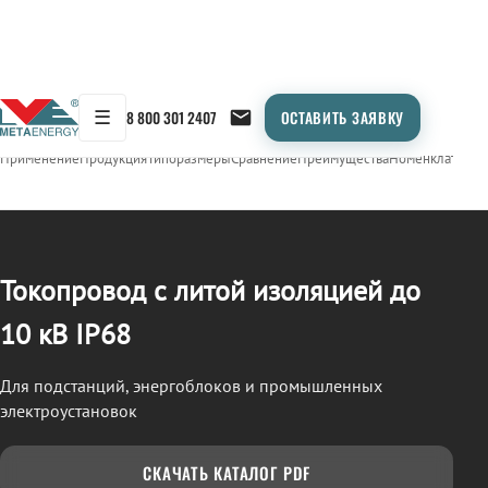
☰
8 800 301 2407
ОСТАВИТЬ ЗАЯВКУ
/
ТОКОПРОВОД
← Продукция
Применение
Продукция
Типоразмеры
Сравнение
Преимущества
Номенклатура
О
Токопровод с литой изоляцией до
10 кВ IP68
Для подстанций, энергоблоков и промышленных
электроустановок
СКАЧАТЬ КАТАЛОГ PDF