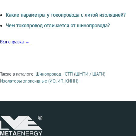
Какие параметры у токопровода с литой изоляцией?
Чем токопровод отличается от шинопровода?
Вся справка →
Также в каталоге:
Шинопровод
·
СТП (ШМТИ / ШАТИ)
·
Смежные продукты
Изоляторы эпоксидные (ИО, ИП, КИНН)