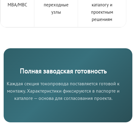
МВА/МВС
переходные
каталогу и
узлы
проектным
решениям
Полная заводская готовность
Каждая секция токопровода поставляется готовой к
монтажу. Характеристики фиксируются в паспорте и
каталоге — основа для согласования проекта.