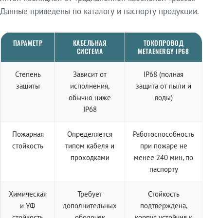
Данные приведены по каталогу и паспорту продукции.
ПАРАМЕТР
КАБЕЛЬНАЯ
ТОКОПРОВОД
СИСТЕМА
METAENERGY IP68
Степень
Зависит от
IP68 (полная
защиты
исполнения,
защита от пыли и
обычно ниже
воды)
IP68
Пожарная
Определяется
Работоспособность
стойкость
типом кабеля и
при пожаре не
проходками
менее 240 мин, по
паспорту
Химическая
Требует
Стойкость
и УФ
дополнительных
подтверждена,
стойкость
оболочек
корпус устойчив к