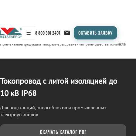
☰
8 800 301 2407
ОСТАВИТЬ ЗАЯВКУ
/
ТОКОПРОВОД
← Продукция
Применение
Продукция
Типоразмеры
Сравнение
Преимущества
Номенклатура
О
Токопровод с литой изоляцией до
10 кВ IP68
Для подстанций, энергоблоков и промышленных
электроустановок
СКАЧАТЬ КАТАЛОГ PDF