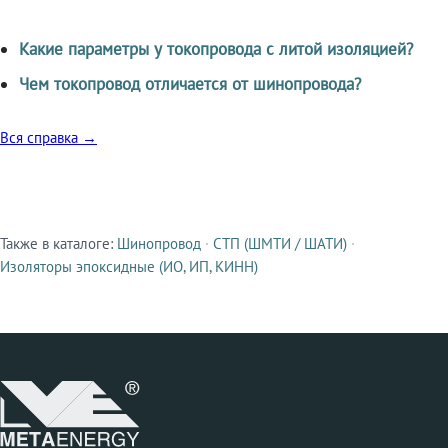
Какие параметры у токопровода с литой изоляцией?
Чем токопровод отличается от шинопровода?
Вся справка →
Также в каталоге:
Шинопровод
·
СТП (ШМТИ / ШАТИ)
·
Смежные продукты
Изоляторы эпоксидные (ИО, ИП, КИНН)