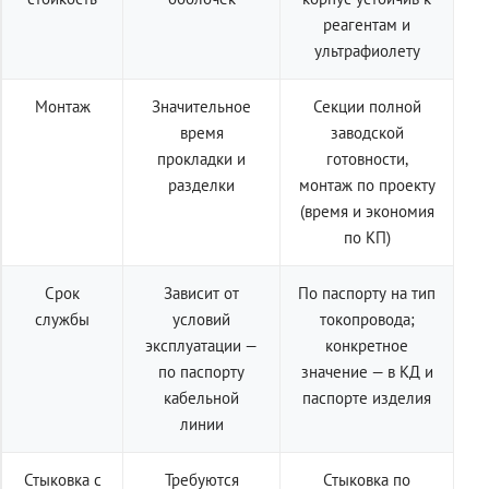
реагентам и
ультрафиолету
Монтаж
Значительное
Секции полной
время
заводской
прокладки и
готовности,
разделки
монтаж по проекту
(время и экономия
по КП)
Срок
Зависит от
По паспорту на тип
службы
условий
токопровода;
эксплуатации —
конкретное
по паспорту
значение — в КД и
кабельной
паспорте изделия
линии
Стыковка с
Требуются
Стыковка по