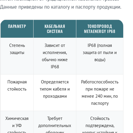
Данные приведены по каталогу и паспорту продукции.
ПАРАМЕТР
КАБЕЛЬНАЯ
ТОКОПРОВОД
СИСТЕМА
METAENERGY IP68
Степень
Зависит от
IP68 (полная
защиты
исполнения,
защита от пыли и
обычно ниже
воды)
IP68
Пожарная
Определяется
Работоспособность
стойкость
типом кабеля и
при пожаре не
проходками
менее 240 мин, по
паспорту
Химическая
Требует
Стойкость
и УФ
дополнительных
подтверждена,
стойкость
оболочек
корпус устойчив к