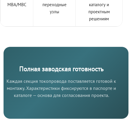
МВА/МВС
переходные
каталогу и
узлы
проектным
решениям
Полная заводская готовность
Каждая секция токопровода поставляется готовой к
монтажу. Характеристики фиксируются в паспорте и
каталоге — основа для согласования проекта.