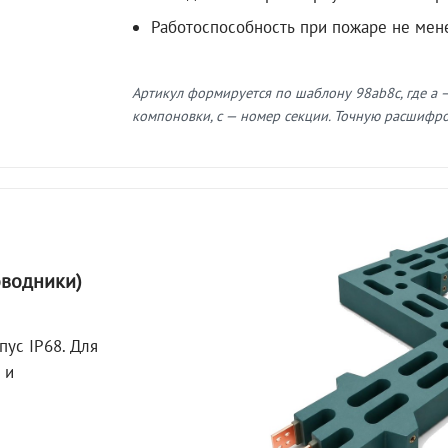
Работоспособность при пожаре не мен
Артикул формируется по шаблону 98ab8c, где a —
компоновки, c — номер секции. Точную расшифров
оводники)
пус IP68. Для
 и