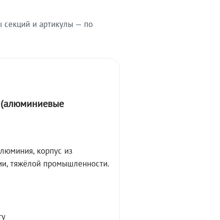
ы секций и артикулы — по
А (алюминиевые
алюминия, корпус из
ции, тяжёлой промышленности.
ту