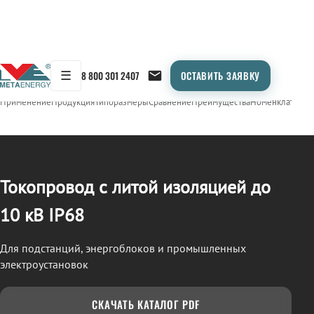
☰
8 800 301 2407
ОСТАВИТЬ ЗАЯВКУ
/
ТОКОПРОВОД
← Продукция
Применение
Продукция
Типоразмеры
Сравнение
Преимущества
Номенклатура
О
Токопровод с литой изоляцией до
10 кВ IP68
Для подстанций, энергоблоков и промышленных
электроустановок
СКАЧАТЬ КАТАЛОГ PDF