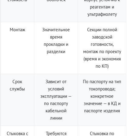
реагентам и
ультрафиолету
Монтаж
Значительное
Секции полной
время
заводской
прокладки и
готовности,
разделки
монтаж по проекту
(время и экономия
по КП)
Срок
Зависит от
По паспорту на тип
службы
условий
токопровода;
эксплуатации —
конкретное
по паспорту
значение — в КД и
кабельной
паспорте изделия
линии
Стыковка с
Требуются
Стыковка по