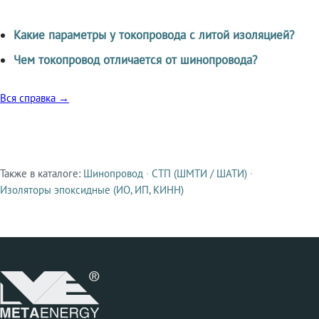
Какие параметры у токопровода с литой изоляцией?
Чем токопровод отличается от шинопровода?
Вся справка →
Также в каталоге:
Шинопровод
·
СТП (ШМТИ / ШАТИ)
·
Смежные продукты
Изоляторы эпоксидные (ИО, ИП, КИНН)