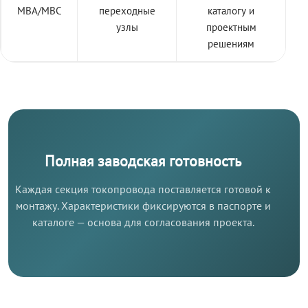
МВА/МВС
переходные
каталогу и
узлы
проектным
решениям
Полная заводская готовность
Каждая секция токопровода поставляется готовой к
монтажу. Характеристики фиксируются в паспорте и
каталоге — основа для согласования проекта.