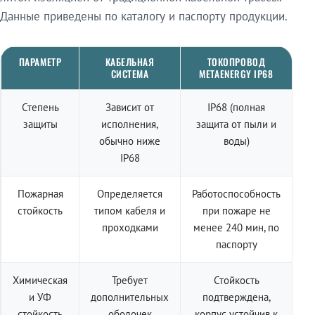
Данные приведены по каталогу и паспорту продукции.
ПАРАМЕТР
КАБЕЛЬНАЯ
ТОКОПРОВОД
СИСТЕМА
METAENERGY IP68
Степень
Зависит от
IP68 (полная
защиты
исполнения,
защита от пыли и
обычно ниже
воды)
IP68
Пожарная
Определяется
Работоспособность
стойкость
типом кабеля и
при пожаре не
проходками
менее 240 мин, по
паспорту
Химическая
Требует
Стойкость
и УФ
дополнительных
подтверждена,
стойкость
оболочек
корпус устойчив к