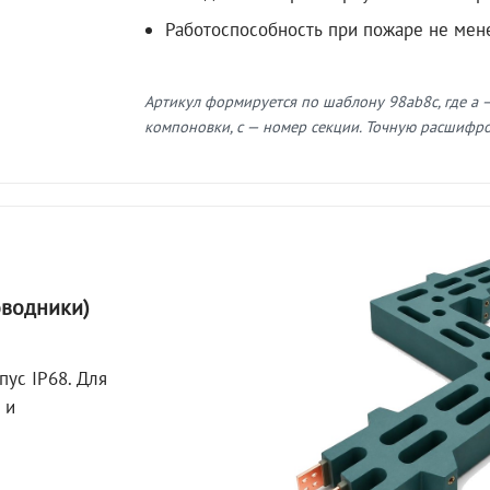
Работоспособность при пожаре не мен
Артикул формируется по шаблону 98ab8c, где a —
компоновки, c — номер секции. Точную расшифров
оводники)
пус IP68. Для
 и