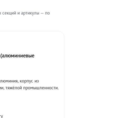
ы секций и артикулы — по
А (алюминиевые
алюминия, корпус из
ции, тяжёлой промышленности.
ту