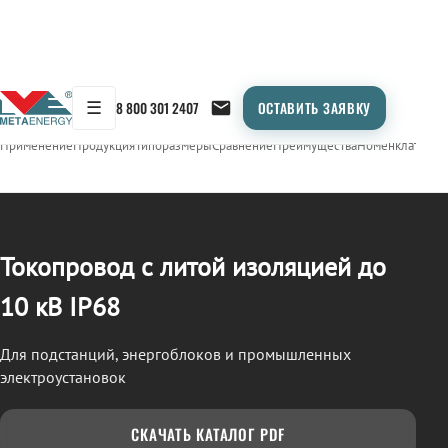
☰
8 800 301 2407
ОСТАВИТЬ ЗАЯВКУ
/
ТОКОПРОВОД
← Продукция
Применение
Продукция
Типоразмеры
Сравнение
Преимущества
Номенклатура
О
Токопровод с литой изоляцией до
10 кВ IP68
Для подстанций, энергоблоков и промышленных
электроустановок
СКАЧАТЬ КАТАЛОГ PDF