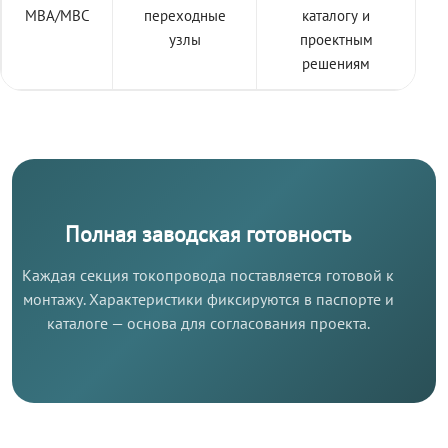
МВА/МВС
переходные
каталогу и
узлы
проектным
решениям
Полная заводская готовность
Каждая секция токопровода поставляется готовой к
монтажу. Характеристики фиксируются в паспорте и
каталоге — основа для согласования проекта.