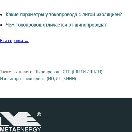
Какие параметры у токопровода с литой изоляцией?
Чем токопровод отличается от шинопровода?
Вся справка →
Также в каталоге:
Шинопровод
·
СТП (ШМТИ / ШАТИ)
·
Смежные продукты
Изоляторы эпоксидные (ИО, ИП, КИНН)