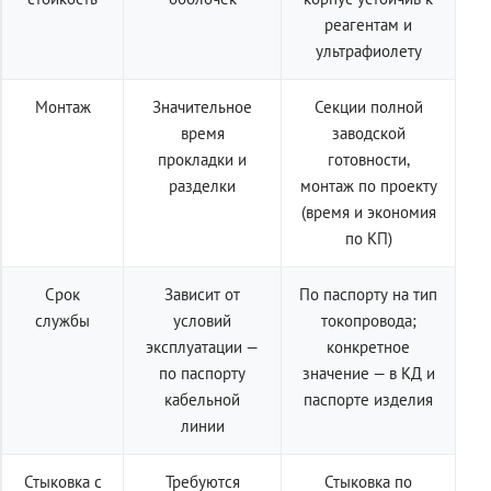
реагентам и
ультрафиолету
Монтаж
Значительное
Секции полной
время
заводской
прокладки и
готовности,
разделки
монтаж по проекту
(время и экономия
по КП)
Срок
Зависит от
По паспорту на тип
службы
условий
токопровода;
эксплуатации —
конкретное
по паспорту
значение — в КД и
кабельной
паспорте изделия
линии
Стыковка с
Требуются
Стыковка по