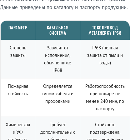
Данные приведены по каталогу и паспорту продукции.
ПАРАМЕТР
КАБЕЛЬНАЯ
ТОКОПРОВОД
СИСТЕМА
METAENERGY IP68
Степень
Зависит от
IP68 (полная
защиты
исполнения,
защита от пыли и
обычно ниже
воды)
IP68
Пожарная
Определяется
Работоспособность
стойкость
типом кабеля и
при пожаре не
проходками
менее 240 мин, по
паспорту
Химическая
Требует
Стойкость
и УФ
дополнительных
подтверждена,
стойкость
оболочек
корпус устойчив к