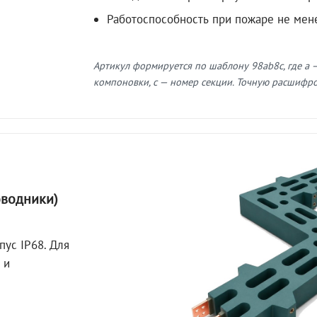
Работоспособность при пожаре не мен
Артикул формируется по шаблону 98ab8c, где a —
компоновки, c — номер секции. Точную расшифров
оводники)
пус IP68. Для
 и