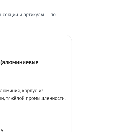
ы секций и артикулы — по
А (алюминиевые
алюминия, корпус из
ции, тяжёлой промышленности.
ту