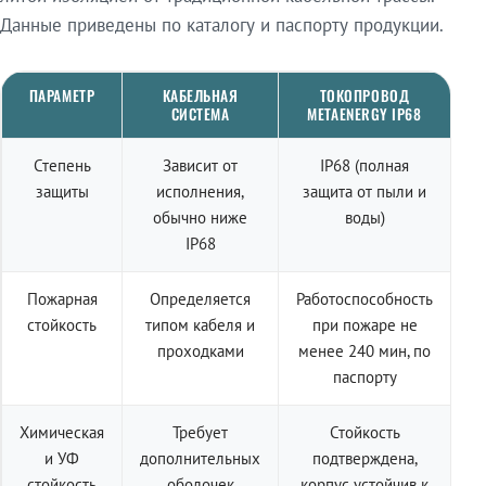
Данные приведены по каталогу и паспорту продукции.
ПАРАМЕТР
КАБЕЛЬНАЯ
ТОКОПРОВОД
СИСТЕМА
METAENERGY IP68
Степень
Зависит от
IP68 (полная
защиты
исполнения,
защита от пыли и
обычно ниже
воды)
IP68
Пожарная
Определяется
Работоспособность
стойкость
типом кабеля и
при пожаре не
проходками
менее 240 мин, по
паспорту
Химическая
Требует
Стойкость
и УФ
дополнительных
подтверждена,
стойкость
оболочек
корпус устойчив к