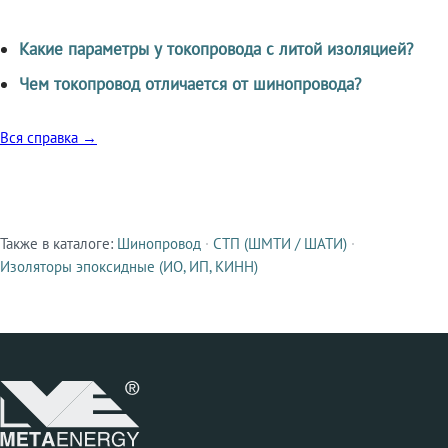
Какие параметры у токопровода с литой изоляцией?
Чем токопровод отличается от шинопровода?
Вся справка →
Также в каталоге:
Шинопровод
·
СТП (ШМТИ / ШАТИ)
·
Смежные продукты
Изоляторы эпоксидные (ИО, ИП, КИНН)