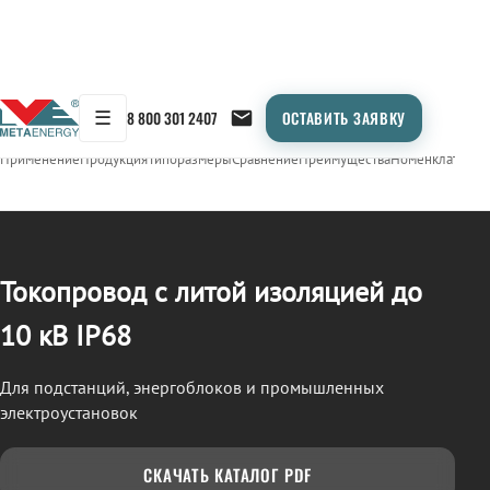
☰
8 800 301 2407
ОСТАВИТЬ ЗАЯВКУ
/
ТОКОПРОВОД
← Продукция
Применение
Продукция
Типоразмеры
Сравнение
Преимущества
Номенклатура
О
Токопровод с литой изоляцией до
10 кВ IP68
Для подстанций, энергоблоков и промышленных
электроустановок
СКАЧАТЬ КАТАЛОГ PDF