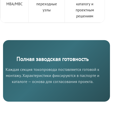
МВА/МВС
переходные
каталогу и
узлы
проектным
решениям
Полная заводская готовность
Каждая секция токопровода поставляется готовой к
монтажу. Характеристики фиксируются в паспорте и
каталоге — основа для согласования проекта.