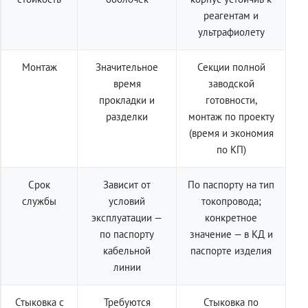
реагентам и
ультрафиолету
Монтаж
Значительное
Секции полной
время
заводской
прокладки и
готовности,
разделки
монтаж по проекту
(время и экономия
по КП)
Срок
Зависит от
По паспорту на тип
службы
условий
токопровода;
эксплуатации —
конкретное
по паспорту
значение — в КД и
кабельной
паспорте изделия
линии
Стыковка с
Требуются
Стыковка по