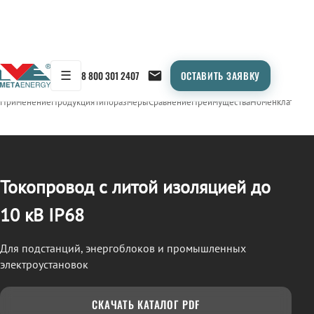
☰
8 800 301 2407
ОСТАВИТЬ ЗАЯВКУ
/
ТОКОПРОВОД
← Продукция
Применение
Продукция
Типоразмеры
Сравнение
Преимущества
Номенклатура
О
Токопровод с литой изоляцией до
10 кВ IP68
Для подстанций, энергоблоков и промышленных
электроустановок
СКАЧАТЬ КАТАЛОГ PDF