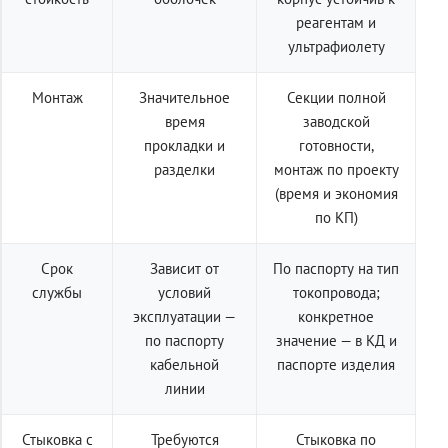
реагентам и
ультрафиолету
Монтаж
Значительное
Секции полной
время
заводской
прокладки и
готовности,
разделки
монтаж по проекту
(время и экономия
по КП)
Срок
Зависит от
По паспорту на тип
службы
условий
токопровода;
эксплуатации —
конкретное
по паспорту
значение — в КД и
кабельной
паспорте изделия
линии
Стыковка с
Требуются
Стыковка по