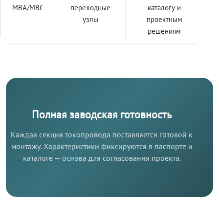
МВА/МВС
переходные
каталогу и
узлы
проектным
решениям
Полная заводская готовность
Каждая секция токопровода поставляется готовой к
монтажу. Характеристики фиксируются в паспорте и
каталоге — основа для согласования проекта.