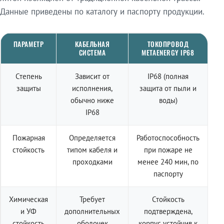
Данные приведены по каталогу и паспорту продукции.
ПАРАМЕТР
КАБЕЛЬНАЯ
ТОКОПРОВОД
СИСТЕМА
METAENERGY IP68
Степень
Зависит от
IP68 (полная
защиты
исполнения,
защита от пыли и
обычно ниже
воды)
IP68
Пожарная
Определяется
Работоспособность
стойкость
типом кабеля и
при пожаре не
проходками
менее 240 мин, по
паспорту
Химическая
Требует
Стойкость
и УФ
дополнительных
подтверждена,
стойкость
оболочек
корпус устойчив к