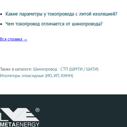
Какие параметры у токопровода с литой изоляцией?
Чем токопровод отличается от шинопровода?
Вся справка →
Также в каталоге:
Шинопровод
·
СТП (ШМТИ / ШАТИ)
·
Смежные продукты
Изоляторы эпоксидные (ИО, ИП, КИНН)