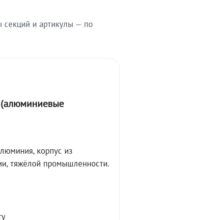
ы секций и артикулы — по
А (алюминиевые
алюминия, корпус из
ции, тяжёлой промышленности.
ту