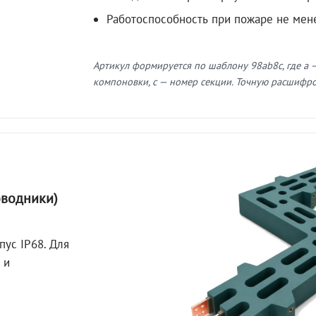
Работоспособность при пожаре не мен
Артикул формируется по шаблону 98ab8c, где a —
компоновки, c — номер секции. Точную расшифров
оводники)
пус IP68. Для
 и